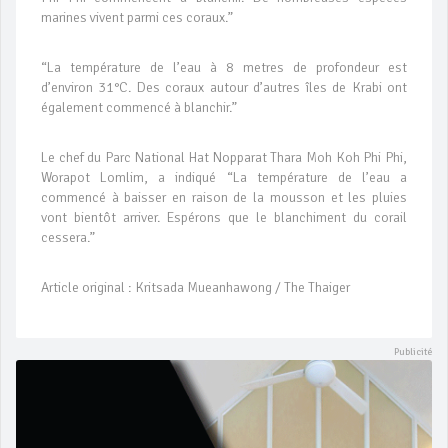
marines vivent parmi ces coraux.”
“La température de l’eau à 8 metres de profondeur est
d’environ 31°C. Des coraux autour d’autres îles de Krabi ont
également commencé à blanchir.”
Le chef du Parc National Hat Nopparat Thara Moh Koh Phi Phi,
Worapot Lomlim, a indiqué “La température de l’eau a
commencé à baisser en raison de la mousson et les pluies
vont bientôt arriver. Espérons que le blanchiment du corail
cessera.”
Article original : Kritsada Mueanhawong / The Thaiger