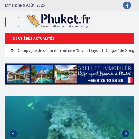
Dimanche 9 Août, 2026
Toggle
navigation
DERNIÈRES ACTUALITÉS
Un touriste français blessé en se faisant arracher son collier en 
Phuket Peranakan Festival
‘Phuket Eye’ assurera la sécurité pendant Songkran
Phuket augmente les prix des bateaux vers Koh Phi Phi et des ex
Campagne de sécurité routière ‘Seven Days of Danger’ de Songkr