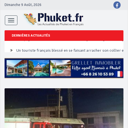
Dimanche 9 Août, 2026
Toggle
navigation
DERNIÈRES ACTUALITÉS
Un touriste français blessé en se faisant arracher son collier en 
Phuket Peranakan Festival
‘Phuket Eye’ assurera la sécurité pendant Songkran
Phuket augmente les prix des bateaux vers Koh Phi Phi et des ex
Campagne de sécurité routière ‘Seven Days of Danger’ de Songkr