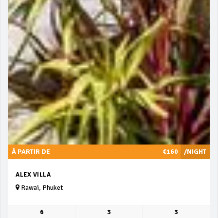
À PARTIR DE
€160
/NIGHT
ALEX VILLA
Rawai, Phuket
6
3
3