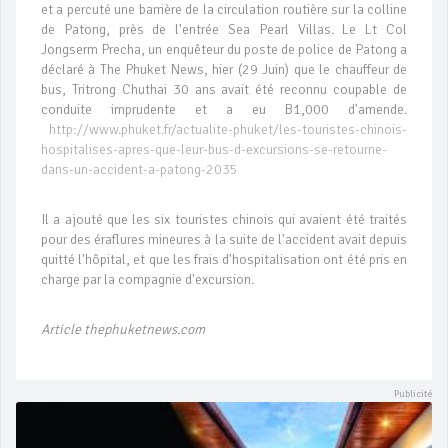
et a percuté une barrière de la circulation routière sur la colline
de Patong, près de l'entrée Sea Pearl Villas. Le Lt Col
Jongserm Precha, un enquêteur du poste de police de Patong a
déclaré à The Phuket News, hier (29 Juin) que le chauffeur de
bus, Tritrong Chuthai 30 ans avait été reconnu coupable de
conduite imprudente et a eu B1,000 d'amende.
http://www.phuket.fr/actualite-phuket/les-touristes-chinois-
hospitalises-apres-que-leur-bus-d-excursions-se-retourne-
dans-un-accident-a-patong-2035
Il a ajouté que les six touristes chinois qui avaient été traités
pour des éraflures mineures à la suite de l'accident avait depuis
quitté l'hôpital, et que les frais d'hospitalisation ont été pris en
charge par la compagnie d'excursion.
Article thephuketnews.com