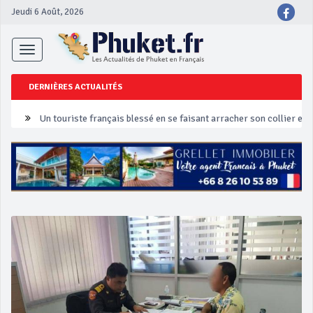
Jeudi 6 Août, 2026
Toggle
navigation
DERNIÈRES ACTUALITÉS
Un touriste français blessé en se faisant arracher son collier en 
Phuket Peranakan Festival
‘Phuket Eye’ assurera la sécurité pendant Songkran
Phuket augmente les prix des bateaux vers Koh Phi Phi et des ex
Campagne de sécurité routière ‘Seven Days of Danger’ de Songkr