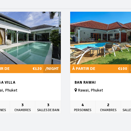
IR DE
€120
/NIGHT
À PARTIR DE
€100
A VILLA
BAN RAWAI
i, Phuket
Rawai, Phuket
3
3
4
2
NNES
CHAMBRES
SALLES DE BAIN
PERSONNES
CHAMBRES
SALLE