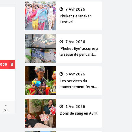
en or
7 Avr 2026
Phuket Peranakan
Festival
7 Avr 2026
‘Phuket Eye’ assurera
la sécurité pendant
Songkran
,000
฿
3 Avr 2026
Les services du
gouvernement fermés
pour la Journée
Chakri Day et
Songkran
-
1 Avr 2026
SH
Dons de sang en Avril