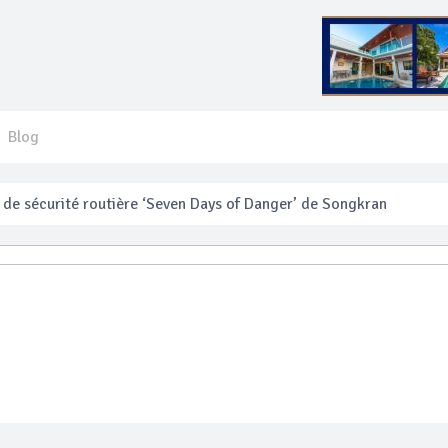
Blog
e sécurité routière ‘Seven Days of Danger’ de Songkran
 français blessé en se faisant arracher son collier en or
anakan Festival
e’ assurera la sécurité pendant Songkran
mente les prix des bateaux vers Koh Phi Phi et des excursions en 