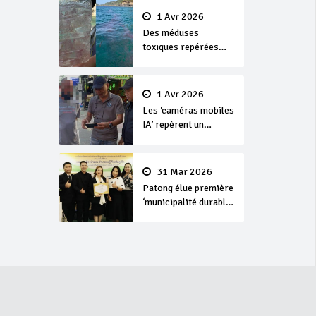
1 Avr 2026
Des méduses
toxiques repérées
dans les eaux de
Phuket
1 Avr 2026
Les ‘caméras mobiles
IA’ repèrent un
français en
dépassement de
séjour
31 Mar 2026
Patong élue première
‘municipalité durable’
de Thaïlande en 2025