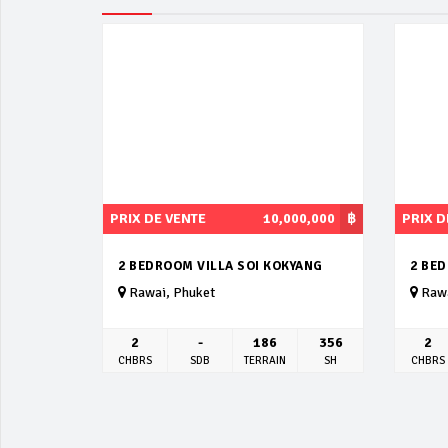
PRIX DE VENTE
10,000,000
฿
PRIX D
2 BEDROOM VILLA SOI KOKYANG
2 BE
Rawai, Phuket
Rawa
2
-
186
356
2
CHBRS
SDB
TERRAIN
SH
CHBRS