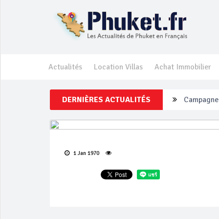
Actualités
Location Villas
Achat Immobilier
Campagne d
DERNIÈRES ACTUALITÉS
Un touriste
Phuket Per
‘Phuket Ey
1 Jan 1970
Phuket aug