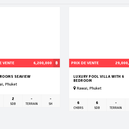
E VENTE
6,200,000
฿
PRIX DE VENTE
29,000
DROOMS SEAVIEW
LUXURY POOL VILLA WITH 6
BEDROOM
i, Phuket
Rawai, Phuket
2
-
-
6
6
-
SDB
TERRAIN
SH
CHBRS
SDB
TERRAIN