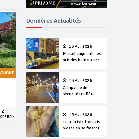
Dernières Actualités
13 Avr 2026
Phuket augmente les
prix des bateaux vers
Koh Phi Phi et des
excursions en mer
/NIGHT
13 Avr 2026
Campagne de
sécurité routière
‘Seven Days of
Danger’ de Songkran
2
13 Avr 2026
S DE BAIN
Un touriste français
blessé en se faisant
arracher son collier