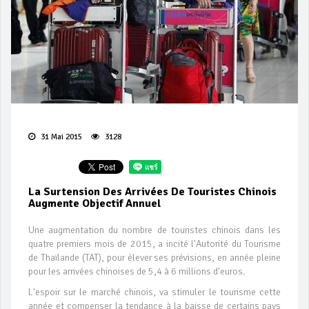
31 Mai 2015
3128
La Surtension Des Arrivées De Touristes Chinois
Augmente Objectif Annuel
Une augmentation du nombre de touristes chinois dans les
quatre premiers mois de 2015, a incité l'Autorité du Tourisme
de Thaïlande (TAT), pour élever ses prévisions, en année pleine
pour les arrivées chinoises de 5,4 à 6 millions d'euros.
L'espoir sur le marché chinois, va stimuler le tourisme cette
année et compenser la tendance à la baisse de certains pays