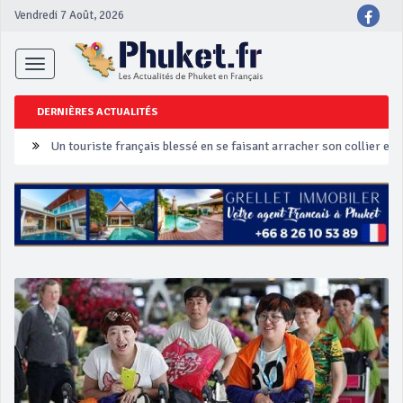
Vendredi 7 Août, 2026
Toggle
navigation
DERNIÈRES ACTUALITÉS
Un touriste français blessé en se faisant arracher son collier en 
Phuket Peranakan Festival
‘Phuket Eye’ assurera la sécurité pendant Songkran
Phuket augmente les prix des bateaux vers Koh Phi Phi et des ex
Campagne de sécurité routière ‘Seven Days of Danger’ de Songkr