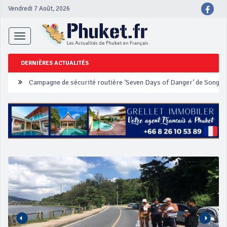
Vendredi 7 Août, 2026
Toggle
navigation
DERNIÈRES ACTUALITÉS
Un touriste français blessé en se faisant arracher son collier en 
Phuket Peranakan Festival
‘Phuket Eye’ assurera la sécurité pendant Songkran
Phuket augmente les prix des bateaux vers Koh Phi Phi et des ex
Campagne de sécurité routière ‘Seven Days of Danger’ de Songkr