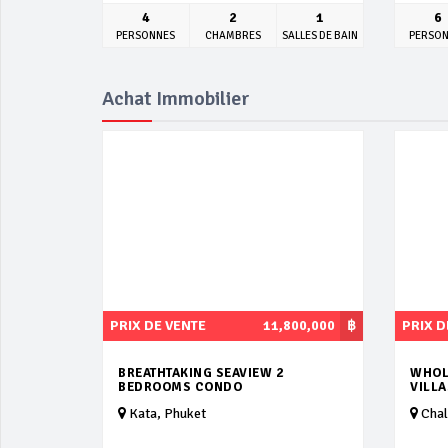
4
2
1
6
PERSONNES
CHAMBRES
SALLES DE BAIN
PERSO
Achat Immobilier
PRIX DE VENTE
11,800,000
฿
PRIX D
BREATHTAKING SEAVIEW 2
WHOL
BEDROOMS CONDO
VILL
Kata, Phuket
Chal