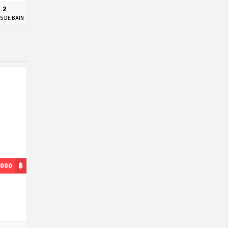
2
S DE BAIN
,000
฿