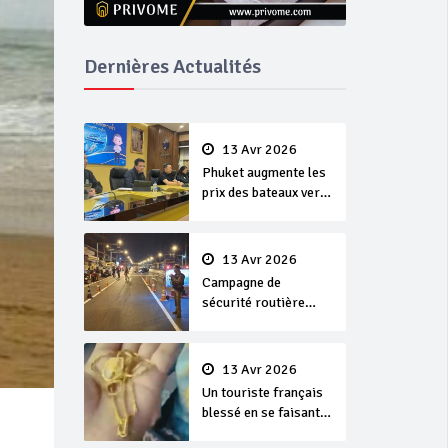
Dernières Actualités
13 Avr 2026
Phuket augmente les
prix des bateaux vers
Koh Phi Phi et des
excursions en mer
13 Avr 2026
Campagne de
sécurité routière
‘Seven Days of
Danger’ de Songkran
13 Avr 2026
Un touriste français
blessé en se faisant
arracher son collier