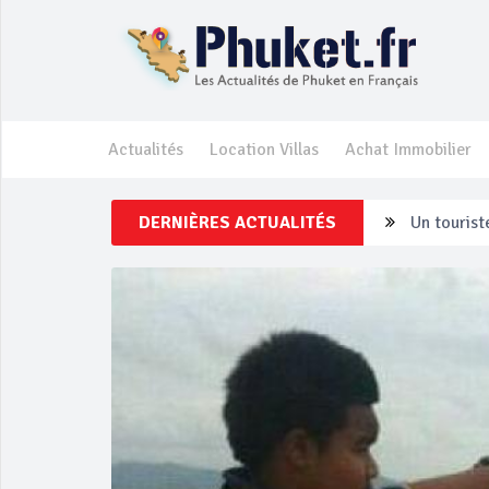
Actualités
Location Villas
Achat Immobilier
DERNIÈRES ACTUALITÉS
Un touriste
Phuket Per
‘Phuket Ey
Phuket aug
Campagne d