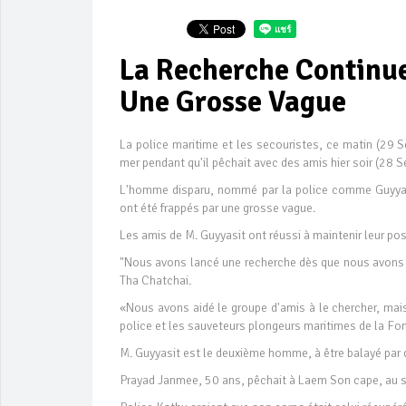
La Recherche Continue
Une Grosse Vague
La police maritime et les secouristes, ce matin (29 
mer pendant qu'il pêchait avec des amis hier soir (28 
L'homme disparu, nommé par la police comme Guyyasit
ont été frappés par une grosse vague.
Les amis de M. Guyyasit ont réussi à maintenir leur pos
"Nous avons lancé une recherche dès que nous avons re
Tha Chatchai.
«Nous avons aidé le groupe d'amis à le chercher, mais
police et les sauveteurs plongeurs maritimes de la Fo
M. Guyyasit est le deuxième homme, à être balayé par 
Prayad Janmee, 50 ans, pêchait à Laem Son cape, au s