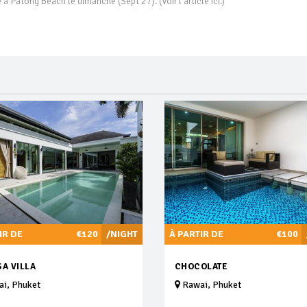
à Patong Beach le dimanche (Sept 27). (Voir l'article ici.)
IR DE
€120
/NIGHT
À PARTIR DE
€100
A VILLA
CHOCOLATE
i, Phuket
Rawai, Phuket