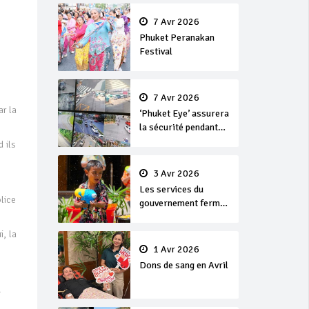
en or
7 Avr 2026
Phuket Peranakan
Festival
7 Avr 2026
r la
‘Phuket Eye’ assurera
la sécurité pendant
Songkran
 ils
3 Avr 2026
Les services du
lice
gouvernement fermés
pour la Journée
Chakri Day et
, la
Songkran
1 Avr 2026
Dons de sang en Avril
.