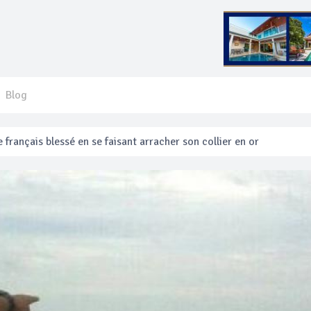
Blog
 français blessé en se faisant arracher son collier en or
anakan Festival
e’ assurera la sécurité pendant Songkran
mente les prix des bateaux vers Koh Phi Phi et des excursions en 
e sécurité routière ‘Seven Days of Danger’ de Songkran