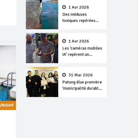
1 Avr 2026
Des méduses
toxiques repérées
dans les eaux de
Phuket
1 Avr 2026
Les ‘caméras mobiles
IA’ repèrent un
français en
dépassement de
séjour
31 Mar 2026
Patong élue première
‘municipalité durable’
de Thaïlande en 2025
/NIGHT