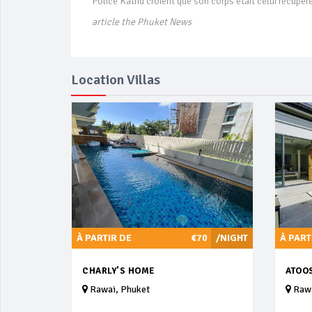
Police Kathu croient que son corps était celui récupéré 
article the Phuket News
Location Villas
À PARTIR DE
€70
/NIGHT
À PART
CHARLY'S HOME
ATOOS
Rawai, Phuket
Rawa