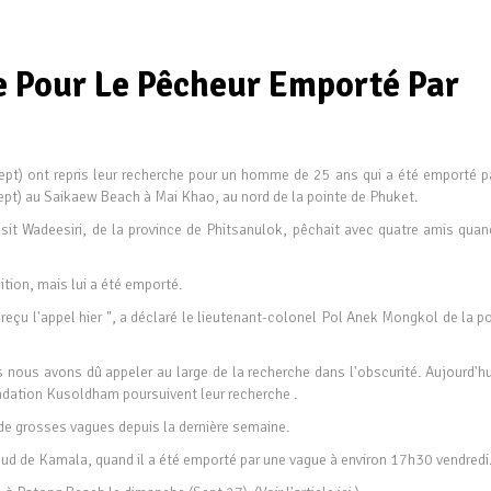
 Pour Le Pêcheur Emporté Par
Sept) ont repris leur recherche pour un homme de 25 ans qui a été emporté pa
Sept) au Saikaew Beach à Mai Khao, au nord de la pointe de Phuket.
 Wadeesiri, de la province de Phitsanulok, pêchait avec quatre amis quand
ition, mais lui a été emporté.
çu l'appel hier ", a déclaré le lieutenant-colonel Pol Anek Mongkol de la po
 nous avons dû appeler au large de la recherche dans l'obscurité. Aujourd'hui
ndation Kusoldham poursuivent leur recherche .
de grosses vagues depuis la dernière semaine.
ud de Kamala, quand il a été emporté par une vague à environ 17h30 vendredi