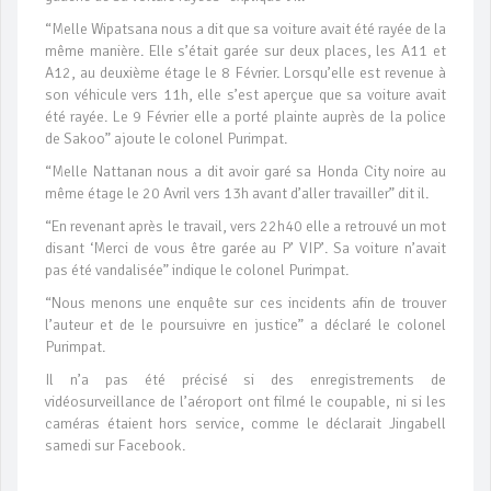
“Melle Wipatsana nous a dit que sa voiture avait été rayée de la
même manière. Elle s’était garée sur deux places, les A11 et
A12, au deuxième étage le 8 Février. Lorsqu’elle est revenue à
son véhicule vers 11h, elle s’est aperçue que sa voiture avait
été rayée. Le 9 Février elle a porté plainte auprès de la police
de Sakoo” ajoute le colonel Purimpat.
“Melle Nattanan nous a dit avoir garé sa Honda City noire au
même étage le 20 Avril vers 13h avant d’aller travailler” dit il.
“En revenant après le travail, vers 22h40 elle a retrouvé un mot
disant ‘Merci de vous être garée au P’ VIP’. Sa voiture n’avait
pas été vandalisée” indique le colonel Purimpat.
“Nous menons une enquête sur ces incidents afin de trouver
l’auteur et de le poursuivre en justice” a déclaré le colonel
Purimpat.
Il n’a pas été précisé si des enregistrements de
vidéosurveillance de l’aéroport ont filmé le coupable, ni si les
caméras étaient hors service, comme le déclarait Jingabell
samedi sur Facebook.