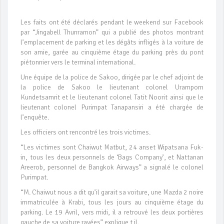
Les faits ont été déclarés pendant le weekend sur Facebook
par “Jingabell Thunramon” qui a publié des photos montrant
l’emplacement de parking et les dégâts infligés à la voiture de
son amie, garée au cinquième étage du parking près du pont
piétonnier vers le terminal international.
Une équipe de la police de Sakoo, dirigée par le chef adjoint de
la police de Sakoo le lieutenant colonel Uramporn
Kundetsamrit et le lieutenant colonel Tatit Noorit ainsi que le
lieutenant colonel Purimpat Tanapansiri a été chargée de
l’enquête.
Les officiers ont rencontré les trois victimes.
“Les victimes sont Chaiwut Matbut, 24 anset Wipatsana Fuk-
in, tous les deux personnels de ‘Bags Company’, et Nattanan
Areerob, personnel de Bangkok Airways” a signalé le colonel
Purimpat.
“M. Chaiwut nous a dit qu’il garait sa voiture, une Mazda 2 noire
immatriculée à Krabi, tous les jours au cinquième étage du
parking. Le 19 Avril, vers midi, il a retrouvé les deux portières
gauche de sa voiture rayées” explique t il.