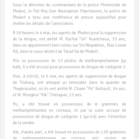
Sous la direction du commandant de la police Provinciale de
Phuket, le Pol Maj Gen theeraphon Thipcharoen, la police de
Phuket a tenu une conférence de presse aujourd'hui pour
révéler les détails de l'arrestation.
À 18 heures le 4 mai, les agents de Phuket pour la suppression
de la drogue, ont arrêté M. Rachai "Un" Kuadcheua, 33 ans,
dans un appartement bien connu sur Soi Nopakhun, Mae Luean
Rd, dans le sous-district de Talad Yai de Phuket.
Pris en possession de 13 pilules de méthamphétamine (ya
bah), Il a été accusé pour possession de drogue de catégorie 1.
Puis, à 01h30, le 5 mai, les agents de suppression de drogue
de Thalang, ont attaqué un immeuble dans le quartier de
Thepkrasatrri, où ils ont arrêté M. Charin "Pu" Rattasit, 34 ans,
et M. Mongkol "Kik" Chetapun, 23 ans.
Pu, a été trouvé en possession de 8 grammes de
méthamphétamine en cristaux, et par la suite accusé de
possession de drogue de catégorie 1 (ya ice) avec l'intention
de la vendre.
Kik, d'autre part, a été trouvé en possession de 239 grammes
de méthamphétamine en cristaux, 492 pilules de