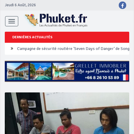
Jeudi 6 Août, 2026
Toggle
navigation
DERNIÈRES ACTUALITÉS
Un touriste français blessé en se faisant arracher son collier en 
Phuket Peranakan Festival
‘Phuket Eye’ assurera la sécurité pendant Songkran
Phuket augmente les prix des bateaux vers Koh Phi Phi et des ex
Campagne de sécurité routière ‘Seven Days of Danger’ de Songkr