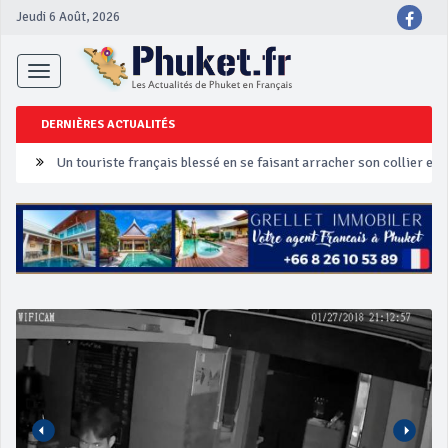
Jeudi 6 Août, 2026
Toggle
navigation
DERNIÈRES ACTUALITÉS
Un touriste français blessé en se faisant arracher son collier en 
Phuket Peranakan Festival
‘Phuket Eye’ assurera la sécurité pendant Songkran
Phuket augmente les prix des bateaux vers Koh Phi Phi et des ex
Campagne de sécurité routière ‘Seven Days of Danger’ de Songkr