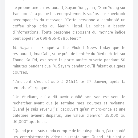
Le propriétaire du restaurant, Sayam Yungyeun, “Sam Young sur
Facebook”, a publié les enregistrements vidéos sur Facebook
accompagnés du message “Cette personne a cambriolé un
coffee shop près du Merlin Hotel. La police a besoin
d’informations. Toute personne disposant du moindre indice
peut appeler le 099-835-0283. Merci”
M. Sayam a expliqué à The Phuket News today que le
restaurant, Ima Cafe, situé près de l’entrée du Merlin Hotel sur
Thung Ka Rd, est resté la porte arrière ouverte pendant 30
minutes pendant que M. Sayam pendant qu”il faisait quelques
courses.
“L’incident s’est déroulé à 21h11 le 27 Janvier, après la
fermeture” explique t il.
“Un étudiant, qui a dit avoir oublié son sac est venu le
rechercher avant que je termine mes courses et revienne.
Quand je suis revenu j’ai découvert qu’un micro-onde et une
cafetière avaient disparus, une valeur d’environ B5,000 ou
B6,000” ajoute t il.
“Quand je me suis rendu compte de leur disparition, j’ai regardé
les enregistrements vidéos du restaurant. Quand l’étudiant a