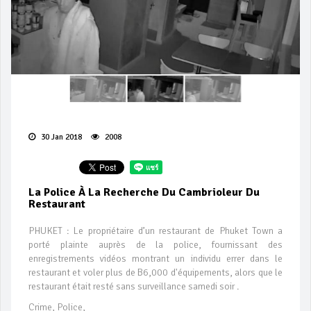
30 Jan 2018
2008
La Police À La Recherche Du Cambrioleur Du
Restaurant
PHUKET : Le propriétaire d’un restaurant de Phuket Town a
porté plainte auprès de la police, fournissant des
enregistrements vidéos montrant un individu errer dans le
restaurant et voler plus de B6,000 d'équipements, alors que le
restaurant était resté sans surveillance samedi soir .
Crime, Police,