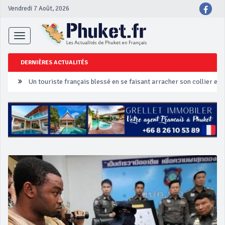
Vendredi 7 Août, 2026
Toggle
navigation
DERNIÈRES ACTUALITÉS
Un touriste français blessé en se faisant arracher son collier en 
Phuket Peranakan Festival
‘Phuket Eye’ assurera la sécurité pendant Songkran
Phuket augmente les prix des bateaux vers Koh Phi Phi et des ex
Campagne de sécurité routière ‘Seven Days of Danger’ de Songkr