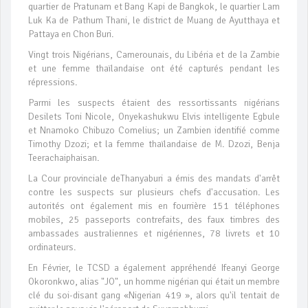
quartier de Pratunam et Bang Kapi de Bangkok, le quartier Lam
Luk Ka de Pathum Thani, le district de Muang de Ayutthaya et
Pattaya en Chon Buri.
Vingt trois Nigérians, Camerounais, du Libéria et de la Zambie
et une femme thaïlandaise ont été capturés pendant les
répressions.
Parmi les suspects étaient des ressortissants nigérians
Desilets Toni Nicole, Onyekashukwu Elvis intelligente Egbule
et Nnamoko Chibuzo Comelius; un Zambien identifié comme
Timothy Dzozi; et la femme thaïlandaise de M. Dzozi, Benja
Teerachaiphaisan.
La Cour provinciale deThanyaburi a émis des mandats d'arrêt
contre les suspects sur plusieurs chefs d'accusation. Les
autorités ont également mis en fourrière 151 téléphones
mobiles, 25 passeports contrefaits, des faux timbres des
ambassades australiennes et nigériennes, 78 livrets et 10
ordinateurs.
En Février, le TCSD a également appréhendé Ifeanyi George
Okoronkwo, alias "JO", un homme nigérian qui était un membre
clé du soi-disant gang «Nigerian 419 », alors qu'il tentait de