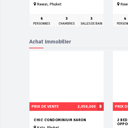
Rawai, Phuket
Rawa
6
3
3
4
PERSONNES
CHAMBRES
SALLES DE BAIN
PERSO
Achat Immobilier
PRIX DE VENTE
2,950,000
฿
PRIX D
CHIC CONDOMINIUM KARON
2 BE
OPPOS
Kata, Phuket