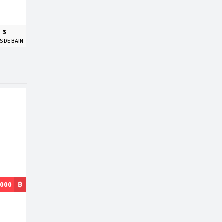
3
S DE BAIN
,000
฿