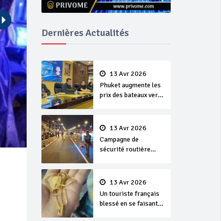
Dernières Actualités
13 Avr 2026
Phuket augmente les
prix des bateaux vers
Koh Phi Phi et des
excursions en mer
13 Avr 2026
Campagne de
sécurité routière
‘Seven Days of
Danger’ de Songkran
13 Avr 2026
Un touriste français
blessé en se faisant
arracher son collier