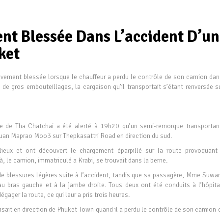
nt Blessée Dans L’accident D’un
ket
vement blessée lorsque le chauffeur a perdu le contrôle de son camion dan
de gros embouteillages, la cargaison qu’il transportait s’étant renversée su
ce de Tha Chatchai a été alerté à 19h20 qu’un semi-remorque transportan
Suan Maprao Moo3 sur Thepkasattri Road en direction du sud.
 lieux et ont découvert le chargement éparpillé sur la route provoquant
, le camion, immatriculé a Krabi, se trouvait dans la berne.
 de blessures légères suite à l’accident, tandis que sa passagère, Mme Suwa
au bras gauche et à la jambe droite. Tous deux ont été conduits à l’hôpita
ager la route, ce qui leur a pris trois heures.
duisait en direction de Phuket Town quand il a perdu le contrôle de son camion