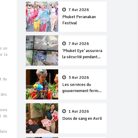
en or
7 Avr 2026
Phuket Peranakan
Festival
7 Avr 2026
s un
‘Phuket Eye’ assurera
r la
la sécurité pendant
Songkran
3 Avr 2026
t du
Les services du
gouvernement fermés
 des
pour la Journée
Chakri Day et
Songkran
nnee
1 Avr 2026
l de
Dons de sang en Avril
 dans