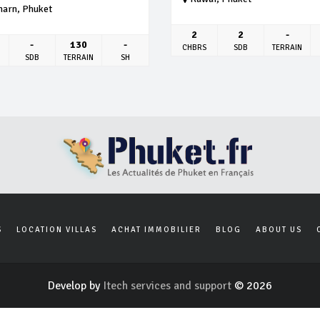
harn, Phuket
2
2
-
-
130
-
CHBRS
SDB
TERRAIN
SDB
TERRAIN
SH
S
LOCATION VILLAS
ACHAT IMMOBILIER
BLOG
ABOUT US
Develop by
Itech services and support
© 2026