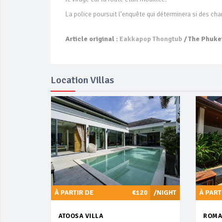
La police poursuit l’enquête qui déterminera si des ch
Article original :
Eakkapop Thongtub
/ The Phuke
Location Villas
À PARTIR DE
€120
/NIGHT
À PART
ATOOSA VILLA
ROMA