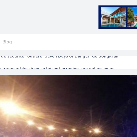
Blog
 français blessé en se faisant arracher son collier en or
anakan Festival
e’ assurera la sécurité pendant Songkran
mente les prix des bateaux vers Koh Phi Phi et des excursions en 
e sécurité routière ‘Seven Days of Danger’ de Songkran