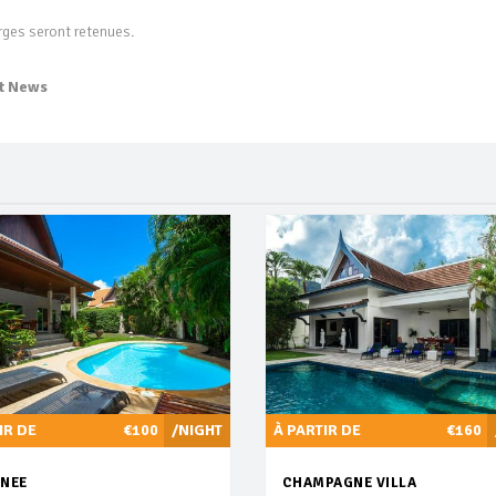
arges seront retenues.
t News
IR DE
€100
/NIGHT
À PARTIR DE
€160
NEE
CHAMPAGNE VILLA