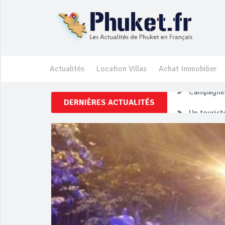
Actualités
Location Villas
Achat Immobilier
DERNIÈRES ACTUALITÉS
Un touriste
Phuket Per
‘Phuket Ey
Phuket aug
Campagne d