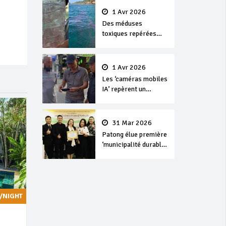
1 Avr 2026
Des méduses
toxiques repérées
dans les eaux de
Phuket
1 Avr 2026
Les ‘caméras mobiles
IA’ repèrent un
français en
dépassement de
séjour
31 Mar 2026
Patong élue première
‘municipalité durable’
de Thaïlande en 2025
/NIGHT