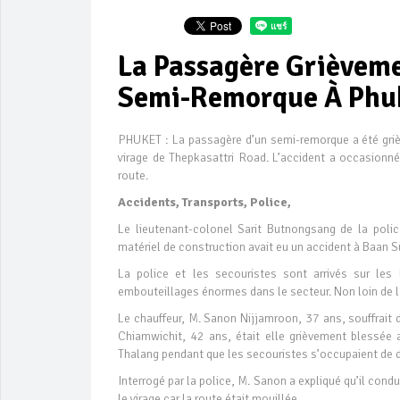
La Passagère Grièveme
Semi-Remorque À Phu
PHUKET : La passagère d’un semi-remorque a été griè
virage de Thepkasattri Road. L’accident a occasionné 
route.
Accidents, Transports, Police,
Le lieutenant-colonel Sarit Butnongsang de la poli
matériel de construction avait eu un accident à Baan 
La police et les secouristes sont arrivés sur les
embouteillages énormes dans le secteur. Non loin de là
Le chauffeur, M. Sanon Nijjamroon, 37 ans, souffrait
Chiamwichit, 42 ans, était elle grièvement blessée 
Thalang pendant que les secouristes s’occupaient de dég
Interrogé par la police, M. Sanon a expliqué qu’il con
le virage car la route était mouillée.