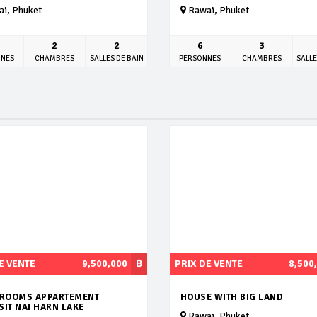
i, Phuket
Rawai, Phuket
2
2
6
3
NNES
CHAMBRES
SALLES DE BAIN
PERSONNES
CHAMBRES
SALLE
E VENTE
9,500,000
฿
PRIX DE VENTE
8,500
DROOMS APPARTEMENT
HOUSE WITH BIG LAND
IT NAI HARN LAKE
Rawai, Phuket