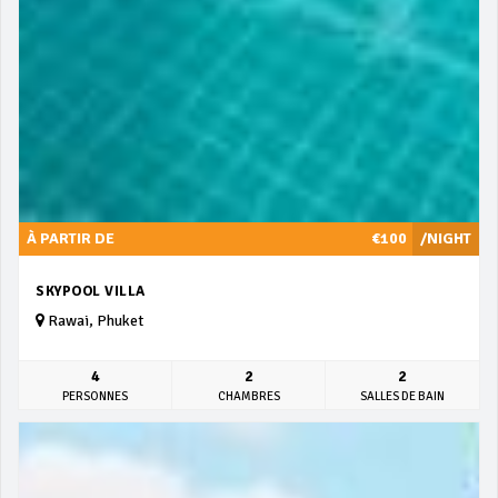
À PARTIR DE
€100
/NIGHT
SKYPOOL VILLA
Rawai, Phuket
4
2
2
PERSONNES
CHAMBRES
SALLES DE BAIN