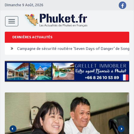
Dimanche 9 Août, 2026
Toggle
navigation
DERNIÈRES ACTUALITÉS
Un touriste français blessé en se faisant arracher son collier en 
Phuket Peranakan Festival
‘Phuket Eye’ assurera la sécurité pendant Songkran
Phuket augmente les prix des bateaux vers Koh Phi Phi et des ex
Campagne de sécurité routière ‘Seven Days of Danger’ de Songkr