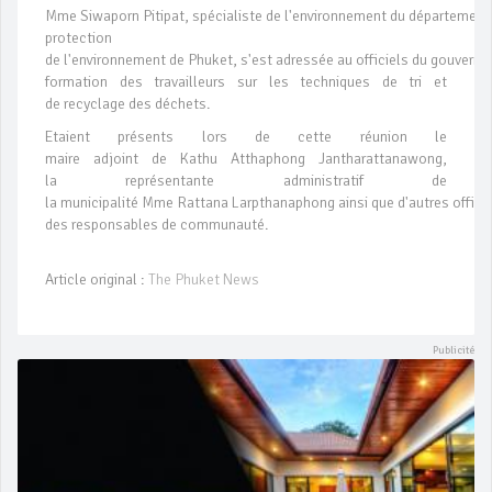
Mme Siwaporn Pitipat, spécialiste de l'environnement du département
protection
de l'environnement de Phuket, s'est adressée au officiels du gouver
formation des travailleurs sur les techniques de tri et
de recyclage des déchets.
Etaient présents lors de cette réunion le
maire adjoint de Kathu Atthaphong Jantharattanawong,
la représentante administratif de
la municipalité Mme Rattana Larpthanaphong ainsi que d'autres officie
des responsables de communauté.
Article original :
The Phuket News