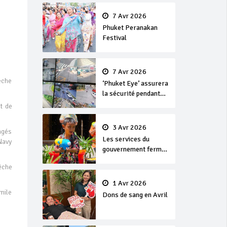
en or
7 Avr 2026
Phuket Peranakan
Festival
7 Avr 2026
êche
‘Phuket Eye’ assurera
la sécurité pendant
Songkran
et de
3 Avr 2026
agés
Les services du
 Navy
gouvernement fermés
pour la Journée
êche
Chakri Day et
Songkran
1 Avr 2026
 mile
Dons de sang en Avril