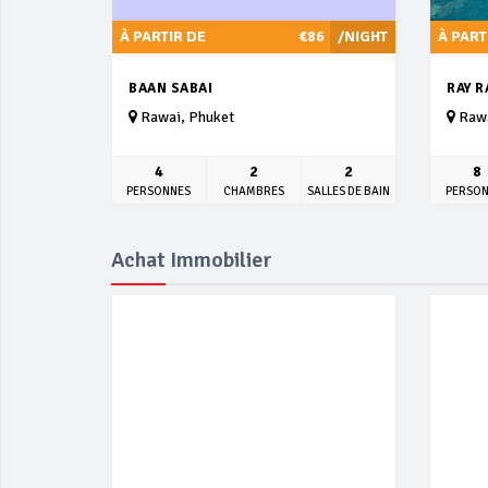
À PARTIR DE
€86
/NIGHT
À PART
BAAN SABAI
RAY R
Rawai, Phuket
Rawa
4
2
2
8
PERSONNES
CHAMBRES
SALLES DE BAIN
PERSO
Achat Immobilier