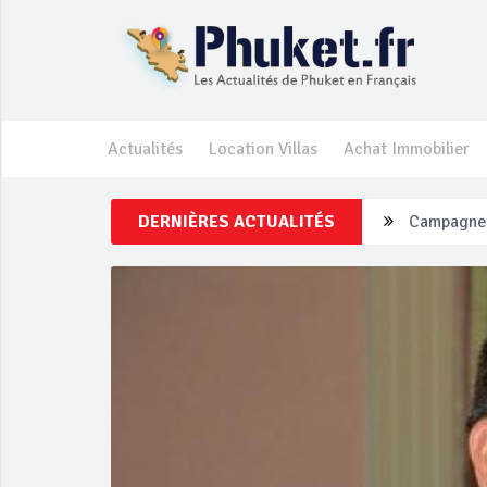
Actualités
Location Villas
Achat Immobilier
DERNIÈRES ACTUALITÉS
Un touriste
Phuket Per
‘Phuket Ey
Phuket aug
Campagne d