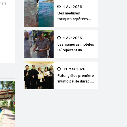
nera
1 Avr 2026
Des méduses
toxiques repérées
dans les eaux de
Phuket
1 Avr 2026
Les ‘caméras mobiles
IA’ repèrent un
français en
dépassement de
séjour
31 Mar 2026
Patong élue première
‘municipalité durable’
de Thaïlande en 2025