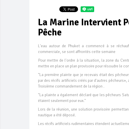
La Marine Intervient P
Pêche
L'eau autour de Phuket a commencé à se réchauffe
commerciale, se sont affrontés cette semaine
Pour mettre de l'ordre à la situation, la zone du Cent
mettre en place un plan provisoire pour résoudre le con
"La première plainte que je recevais était des pêche
par des récifs artificiels créés par d'autres pêcheurs
Troisième commandement de la région .
"La plainte a également déclaré que les pêcheurs Sat
étaient seulement pour eux."
Lors de la réunion, une solution provisoire permettant
nautique a été déposé.
Les récifs artificiels rudimentaires étendent actuell