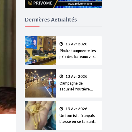
Dernières Actualités
13 Avr 2026
Phuket augmente les
prix des bateaux vers
Koh Phi Phi et des
excursions en mer
13 Avr 2026
Campagne de
sécurité routière
‘Seven Days of
Danger’ de Songkran
13 Avr 2026
Un touriste français
blessé en se faisant
arracher son collier