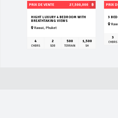
PRIX DE VENTE
27,500,000
฿
PRIX D
HIGHT LUXURY 4 BEDROOM WITH
3 BE
BREATHTAKING VIEWS
Rawa
Rawai, Phuket
3
4
2
500
1,500
CHBRS
CHBRS
SDB
TERRAIN
SH
ACTUALITÉ