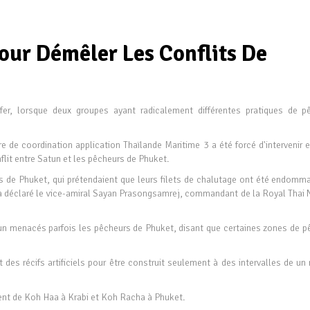
our Démêler Les Conflits De
r, lorsque deux groupes ayant radicalement différentes pratiques de p
re de coordination application Thaïlande Maritime 3 a été forcé d'intervenir 
flit entre Satun et les pêcheurs de Phuket.
urs de Phuket, qui prétendaient que leurs filets de chalutage ont été endomm
», a déclaré le vice-amiral Sayan Prasongsamrej, commandant de la Royal Thai
un menacés parfois les pêcheurs de Phuket, disant que certaines zones de p
 des récifs artificiels pour être construit seulement à des intervalles de un
ement de Koh Haa à Krabi et Koh Racha à Phuket.