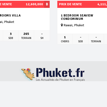
E VENTE
12,600,000
฿
PRIX DE VENTE
4,111
DROOMS VILLA
1 BEDROOM SEAVIEW
CONDOMINUM
i, Phuket
Rawai, Phuket
3
265
-
1
-
-
SDB
TERRAIN
SH
CHBRS
SDB
TERRAIN
S
LOCATION VILLAS
ACHAT IMMOBILIER
BLOG
ABOUT US