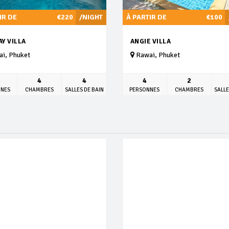
IR DE
€220
/NIGHT
À PARTIR DE
€100
AY VILLA
ANGIE VILLA
i, Phuket
Rawai, Phuket
4
4
4
2
NNES
CHAMBRES
SALLES DE BAIN
PERSONNES
CHAMBRES
SALLE