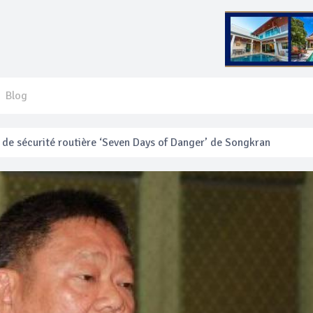
Blog
 français blessé en se faisant arracher son collier en or
anakan Festival
e’ assurera la sécurité pendant Songkran
mente les prix des bateaux vers Koh Phi Phi et des excursions en 
e sécurité routière ‘Seven Days of Danger’ de Songkran