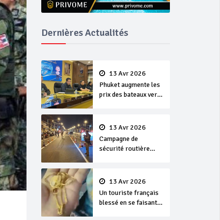
Dernières Actualités
13 Avr 2026
Phuket augmente les
prix des bateaux vers
Koh Phi Phi et des
excursions en mer
13 Avr 2026
Campagne de
sécurité routière
‘Seven Days of
Danger’ de Songkran
13 Avr 2026
Un touriste français
blessé en se faisant
arracher son collier