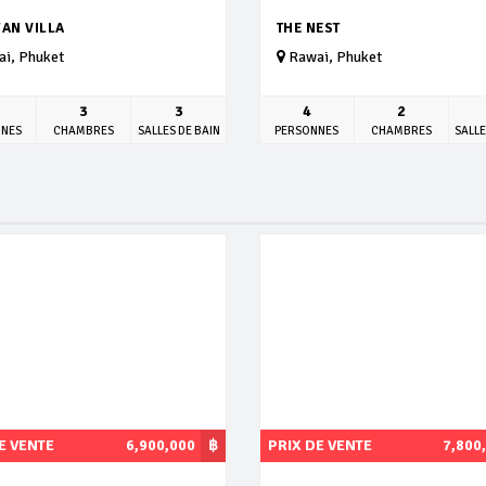
AN VILLA
THE NEST
i, Phuket
Rawai, Phuket
3
3
4
2
NNES
CHAMBRES
SALLES DE BAIN
PERSONNES
CHAMBRES
SALLE
E VENTE
6,900,000
฿
PRIX DE VENTE
7,800