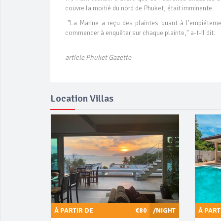
couvre la moitié du nord de Phuket, était imminente.
"La Marine a reçu des plaintes quant à l'empiéteme
commencer à enquêter sur chaque plainte," a-t-il dit.
article Phuket Gazette
Location Villas
À PARTIR DE
€80
/NIGHT
À PART