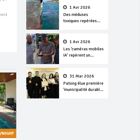
1 Avr 2026
ment
Des méduses
toxiques repérées
dans les eaux de
Phuket
1 Avr 2026
Les ‘caméras mobiles
IA’ repèrent un
français en
dépassement de
séjour
31 Mar 2026
Patong élue première
‘municipalité durable’
de Thaïlande en 2025
/NIGHT