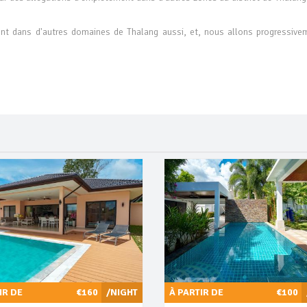
nt dans d'autres domaines de Thalang aussi, et, nous allons progressive
IR DE
€160
/NIGHT
À PARTIR DE
€100