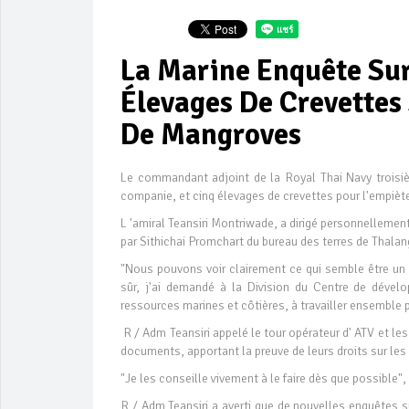
La Marine Enquête Sur
Élevages De Crevettes
De Mangroves
Le commandant adjoint de la Royal Thai Navy trois
companie, et cinq élevages de crevettes pour l'empièt
L 'amiral Teansiri Montriwade, a dirigé personnellemen
par Sithichai Promchart du bureau des terres de Thalang
"Nous pouvons voir clairement ce qui semble être un
sûr, j'ai demandé à la Division du Centre de dév
ressources marines et côtières, à travailler ensemble p
R / Adm Teansiri appelé le tour opérateur d' ATV et les
documents, apportant la preuve de leurs droits sur les t
"Je les conseille vivement à le faire dès que possible", a
R / Adm Teansiri a averti que de nouvelles enquêtes s