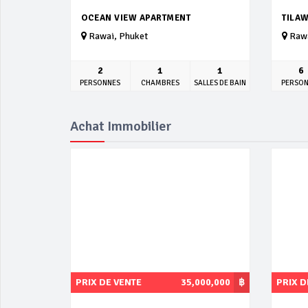
OCEAN VIEW APARTMENT
TILAW
Rawai, Phuket
Rawa
2
1
1
6
PERSONNES
CHAMBRES
SALLES DE BAIN
PERSO
Achat Immobilier
PRIX DE VENTE
35,000,000
฿
PRIX D