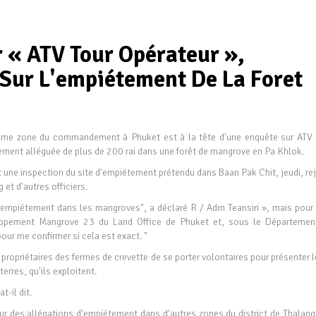
 « ATV Tour Opérateur »,
 Sur L'empiétement De La Foret
ième zone du commandement à Phuket est à la tête d'une enquête sur ATV 
ement alléguée de plus de 200 rai dans une forêt de mangrove en Pa Khlok.
t une inspection du site d'empiétement prétendu dans Baan Pak Chit, jeudi, re
 et d'autres officiers.
 empiétement dans les mangroves", a déclaré R / Adm Teansiri », mais pour 
eloppement Mangrove 23 du Land Office de Phuket et, sous le Départemen
our me confirmer si cela est exact. "
 propriétaires des fermes de crevette de se porter volontaires pour présenter 
erres, qu'ils exploitent.
t-il dit.
ur des allégations d'empiétement dans d'autres zones du district de Thalang,