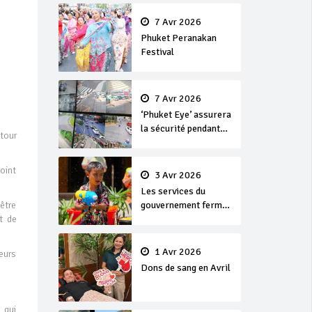
en or
7 Avr 2026
Phuket Peranakan
Festival
7 Avr 2026
‘Phuket Eye’ assurera
la sécurité pendant
tour
Songkran
joint
3 Avr 2026
Les services du
être
gouvernement fermés
t de
pour la Journée
Chakri Day et
Songkran
1 Avr 2026
leurs
Dons de sang en Avril
 qui