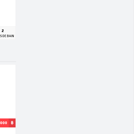
2
S DE BAIN
,000
฿