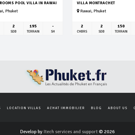
DROOMS POOL VILLA IN RAWAI
VILLA MONTRACHET
i, Phuket
Rawai, Phuket
2
195
-
2
2
150
SDB
TERRAIN
SH
CHBRS
SDB
TERRAIN
S
LOCATION VILLAS
ACHAT IMMOBILIER
BLOG
ABOUT US
Develop by
Itech services and support
© 2026