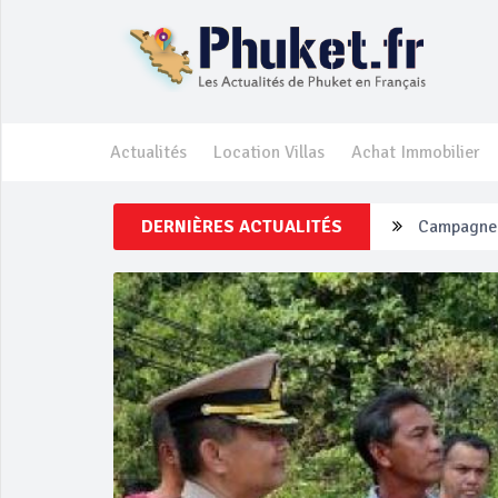
Actualités
Location Villas
Achat Immobilier
DERNIÈRES ACTUALITÉS
Un touriste
Phuket Per
‘Phuket Ey
Phuket aug
Campagne d