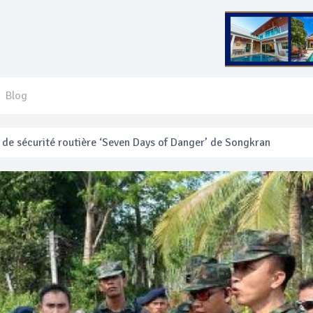
Blog
 français blessé en se faisant arracher son collier en or
anakan Festival
e’ assurera la sécurité pendant Songkran
mente les prix des bateaux vers Koh Phi Phi et des excursions en 
e sécurité routière ‘Seven Days of Danger’ de Songkran