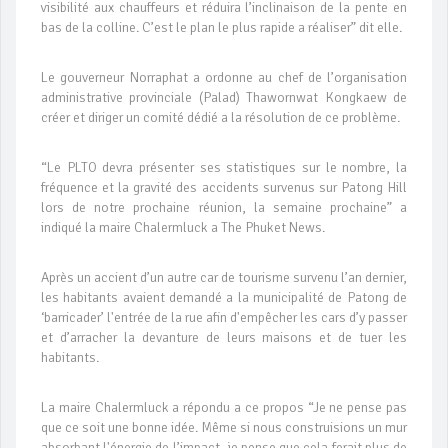
visibilité aux chauffeurs et réduira l’inclinaison de la pente en
bas de la colline. C’est le plan le plus rapide a réaliser” dit elle.
Le gouverneur Norraphat a ordonne au chef de l’organisation
administrative provinciale (Palad) Thawornwat Kongkaew de
créer et diriger un comité dédié a la résolution de ce problème.
“Le PLTO devra présenter ses statistiques sur le nombre, la
fréquence et la gravité des accidents survenus sur Patong Hill
lors de notre prochaine réunion, la semaine prochaine” a
indiqué la maire Chalermluck a The Phuket News.
Après un accient d’un autre car de tourisme survenu l’an dernier,
les habitants avaient demandé a la municipalité de Patong de
‘barricader’ l'entrée de la rue afin d'empêcher les cars d’y passer
et d’arracher la devanture de leurs maisons et de tuer les
habitants.
La maire Chalermluck a répondu a ce propos “Je ne pense pas
que ce soit une bonne idée. Même si nous construisions un mur
absorbant l'énergie de l’impact, je pense que cela ferait plus de