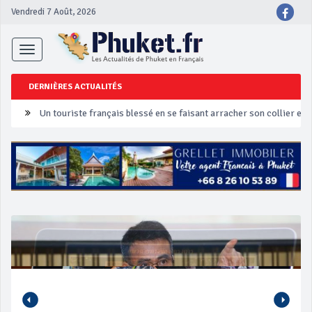
Vendredi 7 Août, 2026
Toggle
navigation
DERNIÈRES ACTUALITÉS
Un touriste français blessé en se faisant arracher son collier en 
Phuket Peranakan Festival
‘Phuket Eye’ assurera la sécurité pendant Songkran
Phuket augmente les prix des bateaux vers Koh Phi Phi et des ex
Campagne de sécurité routière ‘Seven Days of Danger’ de Songkr