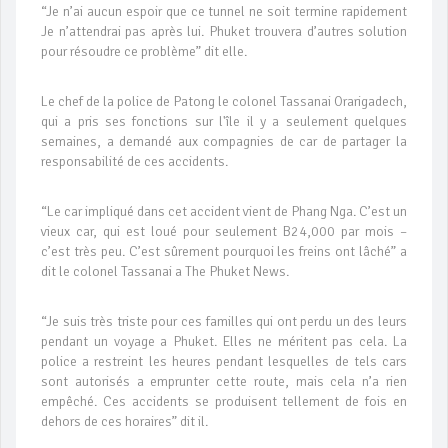
“Je n’ai aucun espoir que ce tunnel ne soit termine rapidement
Je n’attendrai pas après lui. Phuket trouvera d’autres solution
pour résoudre ce problème” dit elle.
Le chef de la police de Patong le colonel Tassanai Orarigadech,
qui a pris ses fonctions sur l'île il y a seulement quelques
semaines, a demandé aux compagnies de car de partager la
responsabilité de ces accidents.
“Le car impliqué dans cet accident vient de Phang Nga. C’est un
vieux car, qui est loué pour seulement B24,000 par mois –
c’est très peu. C’est sûrement pourquoi les freins ont lâché” a
dit le colonel Tassanai a The Phuket News.
“Je suis très triste pour ces familles qui ont perdu un des leurs
pendant un voyage a Phuket. Elles ne méritent pas cela. La
police a restreint les heures pendant lesquelles de tels cars
sont autorisés a emprunter cette route, mais cela n’a rien
empêché. Ces accidents se produisent tellement de fois en
dehors de ces horaires” dit il.