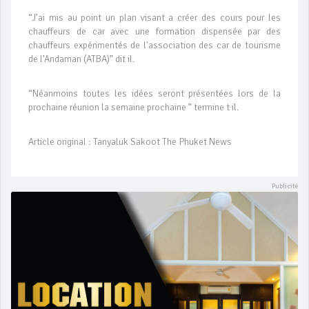
“J’ai mis au point un plan visant a créer des cours pour les
chauffeurs de car avec une formation dispensée par des
chauffeurs expérimentés de l'association des car de tourisme
de l’Andaman (ATBA)” dit il.
“Néanmoins toutes les idées seront présentées lors de la
prochaine réunion la semaine prochaine ” termine t il.
Article original : Tanyaluk Sakoot The Phuket News