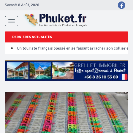
Samedi 8 Août, 2026
Toggle
navigation
DERNIÈRES ACTUALITÉS
Phuket Peranakan Festival
‘Phuket Eye’ assurera la sécurité pendant Songkran
Phuket augmente les prix des bateaux vers Koh Phi Phi et des ex
Campagne de sécurité routière ‘Seven Days of Danger’ de Songkr
Un touriste français blessé en se faisant arracher son collier en 