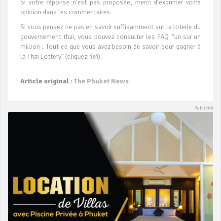
Si votre réponse n’est pas proposée, merci d’exprimer votre
opinion dans les commentaires.
Si vous pensez ne pas en savoir suffisamment sur la loterie du
gouvernement thaï, vous pouvez consulter les FAQ “un sur un
million : Tout ce que vous avez besoin de savoir pour gagner à
la Thai Lottery” (cliquez
ici
).
Article original :
The Phuket News