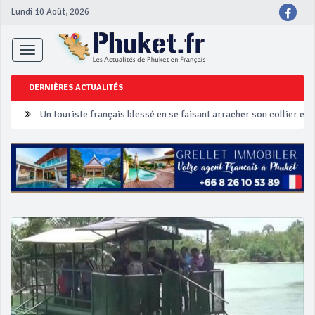
Lundi 10 Août, 2026
Toggle
navigation
DERNIÈRES ACTUALITÉS
Un touriste français blessé en se faisant arracher son collier en 
Phuket Peranakan Festival
‘Phuket Eye’ assurera la sécurité pendant Songkran
Phuket augmente les prix des bateaux vers Koh Phi Phi et des ex
Campagne de sécurité routière ‘Seven Days of Danger’ de Songkr