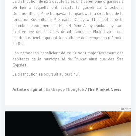
La distribution de riz a débuté après une cérémonie organisée à
9h hier à laquelle ont assisté le gouverneur Chockchai
Dejamornthan, Mme Benjawan Tampanuwat la directrice de la
fondation Kusoldham, M. Surachai Chaiyawat le directeur de la
chambre de commerce de Phuket, Mme Aisaya Sinbussayakorn
la directrice des services de diffusions de Phuket ainsi que
d’autres officiels, qui ont tous allumé des cierges en mémoire
du Roi.
Les personnes bénéficiant de ce riz sont majoritairement des
habitants de la municipalité de Phuket ainsi que des Sea
Gypsies.
La distribution se poursuit aujourd’hui.
Article original :
Eakkapop Thongtub
/ The Phuket News