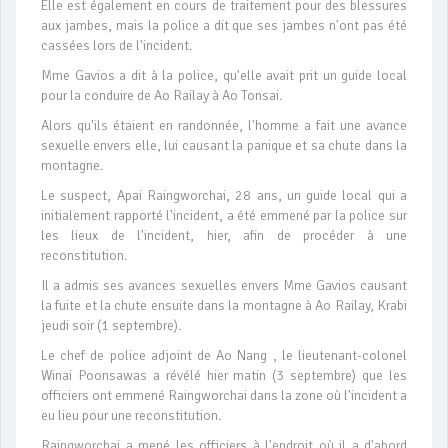
Elle est également en cours de traitement pour des blessures
aux jambes, mais la police a dit que ses jambes n'ont pas été
cassées lors de l'incident.
Mme Gavios a dit à la police, qu'elle avait prit un guide local
pour la conduire de Ao Railay à Ao Tonsai.
Alors qu'ils étaient en randonnée, l'homme a fait une avance
sexuelle envers elle, lui causant la panique et sa chute dans la
montagne.
Le suspect, Apai Raingworchai, 28 ans, un guide local qui a
initialement rapporté l'incident, a été emmené par la police sur
les lieux de l'incident, hier, afin de procéder à une
reconstitution.
Il a admis ses avances sexuelles envers Mme Gavios causant
la fuite et la chute ensuite dans la montagne à Ao Railay, Krabi
jeudi soir (1 septembre).
Le chef de police adjoint de Ao Nang , le lieutenant-colonel
Winai Poonsawas a révélé hier matin (3 septembre) que les
officiers ont emmené Raingworchai dans la zone où l'incident a
eu lieu pour une reconstitution.
Raingworchai a mené les officiers à l'endroit où il a d'abord