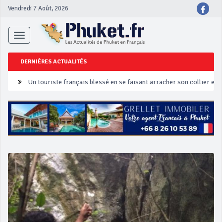
Vendredi 7 Août, 2026
Toggle
navigation
DERNIÈRES ACTUALITÉS
Un touriste français blessé en se faisant arracher son collier en 
Phuket Peranakan Festival
‘Phuket Eye’ assurera la sécurité pendant Songkran
Phuket augmente les prix des bateaux vers Koh Phi Phi et des ex
Campagne de sécurité routière ‘Seven Days of Danger’ de Songkr