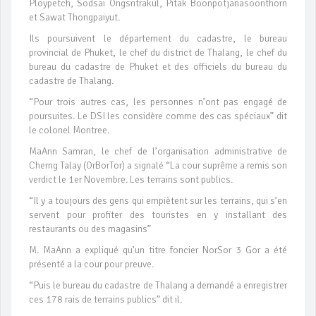
Ploypetch, Sodsai Ongsritrakul, Pitak Boonpotjanasoonthorn
et Sawat Thongpaiyut.
Ils poursuivent le département du cadastre, le bureau
provincial de Phuket, le chef du district de Thalang, le chef du
bureau du cadastre de Phuket et des officiels du bureau du
cadastre de Thalang.
“Pour trois autres cas, les personnes n’ont pas engagé de
poursuites. Le DSI les considère comme des cas spéciaux” dit
le colonel Montree.
MaAnn Samran, le chef de l’organisation administrative de
Cherng Talay (OrBorTor) a signalé “La cour suprême a remis son
verdict le 1er Novembre. Les terrains sont publics.
“Il y a toujours des gens qui empiètent sur les terrains, qui s’en
servent pour profiter des touristes en y installant des
restaurants ou des magasins”
M. MaAnn a expliqué qu’un titre foncier NorSor 3 Gor a été
présenté a la cour pour preuve.
“Puis le bureau du cadastre de Thalang a demandé a enregistrer
ces 178 rais de terrains publics” dit il.