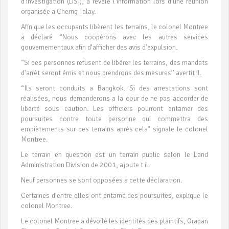
d’investigation (DSI), a révélé l’information lors d’une réunion
organisée a Cherng Talay.
Afin que les occupants libèrent les terrains, le colonel Montree
a déclaré “Nous coopérons avec les autres services
gouvernementaux afin d’afficher des avis d’expulsion.
“Si ces personnes refusent de libérer les terrains, des mandats
d'arrêt seront émis et nous prendrons des mesures’’ avertit il.
“Ils seront conduits a Bangkok. Si des arrestations sont
réalisées, nous demanderons a la cour de ne pas accorder de
liberté sous caution. Les officiers pourront entamer des
poursuites contre toute personne qui commettra des
empiètements sur ces terrains après cela” signale le colonel
Montree.
Le terrain en question est un terrain public selon le Land
Administration Division de 2001, ajoute t il.
Neuf personnes se sont opposées a cette déclaration.
Certaines d’entre elles ont entamé des poursuites, explique le
colonel Montree.
Le colonel Montree a dévoilé les identités des plaintifs, Orapan