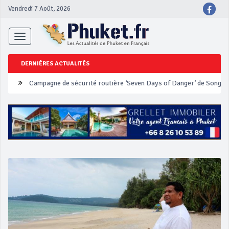
Vendredi 7 Août, 2026
Toggle
navigation
DERNIÈRES ACTUALITÉS
Un touriste français blessé en se faisant arracher son collier en 
Phuket Peranakan Festival
‘Phuket Eye’ assurera la sécurité pendant Songkran
Phuket augmente les prix des bateaux vers Koh Phi Phi et des ex
Campagne de sécurité routière ‘Seven Days of Danger’ de Songkr