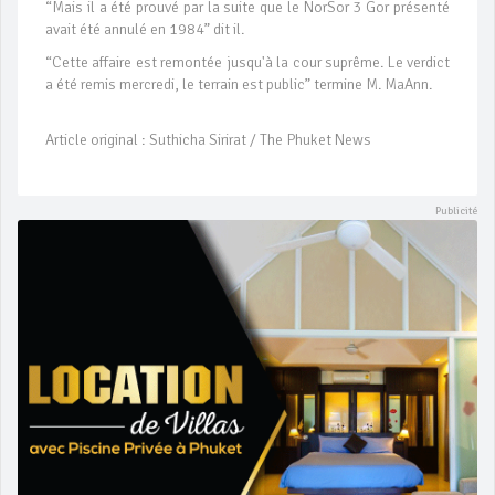
“Mais il a été prouvé par la suite que le NorSor 3 Gor présenté
avait été annulé en 1984” dit il.
“Cette affaire est remontée jusqu'à la cour suprême. Le verdict
a été remis mercredi, le terrain est public” termine M. MaAnn.
Article original : Suthicha Sirirat / The Phuket News