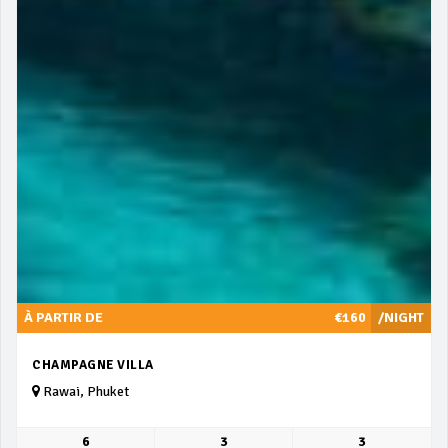
À PARTIR DE
€160
/NIGHT
CHAMPAGNE VILLA
Rawai, Phuket
6
3
3