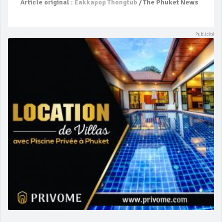
Article original :
Eakkapop Thongtub
/ The Phuket News