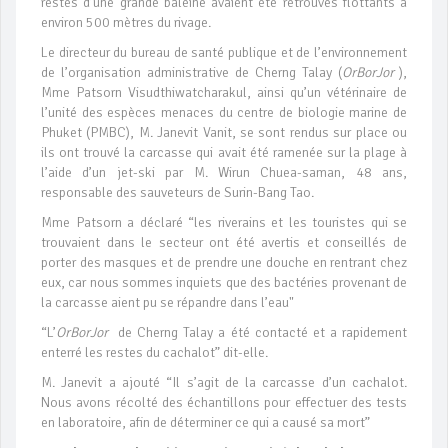
restes d’une grande baleine avaient été retrouvés flottants à
environ 500 mètres du rivage.
Le directeur du bureau de santé publique et de l’environnement
de l’organisation administrative de Cherng Talay (
OrBorJor
),
Mme Patsorn Visudthiwatcharakul, ainsi qu’un vétérinaire de
l’unité des espèces menaces du centre de biologie marine de
Phuket (PMBC), M. Janevit Vanit, se sont rendus sur place ou
ils ont trouvé la carcasse qui avait été ramenée sur la plage à
l’aide d’un jet-ski par M. Wirun Chuea-saman, 48 ans,
responsable des sauveteurs de Surin-Bang Tao.
Mme Patsorn a déclaré “les riverains et les touristes qui se
trouvaient dans le secteur ont été avertis et conseillés de
porter des masques et de prendre une douche en rentrant chez
eux, car nous sommes inquiets que des bactéries provenant de
la carcasse aient pu se répandre dans l’eau"
“L’
OrBorJor
de Cherng Talay a été contacté et a rapidement
enterré les restes du cachalot” dit-elle.
M. Janevit a ajouté “Il s’agit de la carcasse d’un cachalot.
Nous avons récolté des échantillons pour effectuer des tests
en laboratoire, afin de déterminer ce qui a causé sa mort”