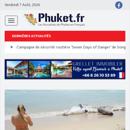
Vendredi 7 Août, 2026
Toggle
navigation
DERNIÈRES ACTUALITÉS
Un touriste français blessé en se faisant arracher son collier en 
Phuket Peranakan Festival
‘Phuket Eye’ assurera la sécurité pendant Songkran
Phuket augmente les prix des bateaux vers Koh Phi Phi et des ex
Campagne de sécurité routière ‘Seven Days of Danger’ de Songkr