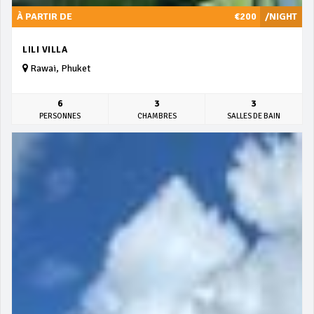
À PARTIR DE
€200
/NIGHT
LILI VILLA
Rawai, Phuket
6
3
3
PERSONNES
CHAMBRES
SALLES DE BAIN