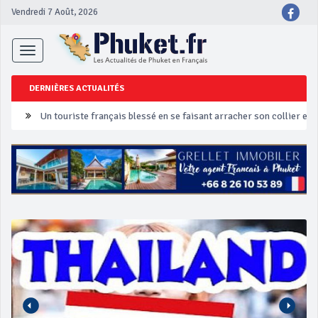
Vendredi 7 Août, 2026
Toggle
navigation
DERNIÈRES ACTUALITÉS
Un touriste français blessé en se faisant arracher son collier en 
Phuket Peranakan Festival
‘Phuket Eye’ assurera la sécurité pendant Songkran
Phuket augmente les prix des bateaux vers Koh Phi Phi et des ex
Campagne de sécurité routière ‘Seven Days of Danger’ de Songkr