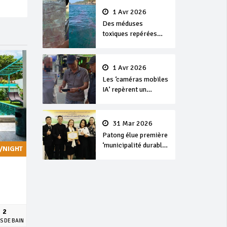
1 Avr 2026
Des méduses
toxiques repérées
dans les eaux de
Phuket
1 Avr 2026
Les ‘caméras mobiles
IA’ repèrent un
français en
dépassement de
séjour
31 Mar 2026
Patong élue première
‘municipalité durable’
/NIGHT
de Thaïlande en 2025
2
S DE BAIN