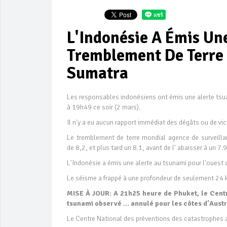
L'Indonésie A Émis Un
Tremblement De Terre 
Sumatra
Les responsables indonésiens ont émis une alerte tsu
à 19h49 ce soir (2 mars).
Il n'y a eu aucun rapport immédiat des dégâts ou de vi
Le tremblement de terre mondial agence de surveill
de 8,2, et plus tard un 8.1, avant de l' abaisser à un 7.
L'Indonésie a émis une alerte au tsunami pour l'ouest
Le séisme a frappé à une profondeur de seulement 24 
MISE À JOUR: A 21h25 heure de Phuket, le Centr
tsunami observé ... annulé pour les côtes d'Aust
Le Centre National des préventions des catastrophes a