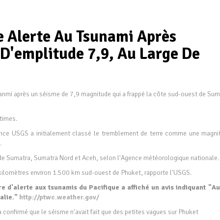
e Alerte Au Tsunami Après
D'emplitude 7,9, Au Large De
anmi après un séisme de 7,9 magnitude qui a frappé la côte sud-ouest de Sum
ctimes.
ance USGS a initialement classé le tremblement de terre comme une magni
9.
 de Sumatra, Sumatra Nord et Aceh, selon l'Agence météorologique nationale.
kilomètres environ 1.500 km sud-ouest de Phuket, rapporte l'USGS.
e d'alerte aux tsunamis du Pacifique a affiché un avis indiquant "A
ralie."
http://ptwc.weather.gov/
 confirmé que le séisme n'avait fait que des petites vagues sur Phuket