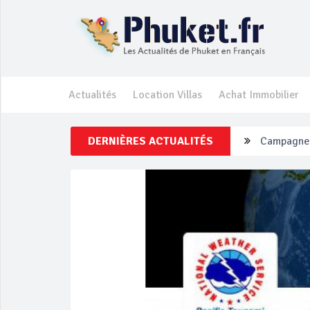
Actualités
Location Villas
Achat Immobilier
DERNIÈRES ACTUALITÉS
Un touriste
Phuket Per
‘Phuket Ey
Phuket aug
Campagne d