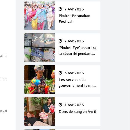
en or
7 Avr 2026
Phuket Peranakan
Festival
7 Avr 2026
‘Phuket Eye’ assurera
la sécurité pendant
atra
Songkran
3 Avr 2026
tude
Les services du
gouvernement fermés
pour la Journée
Chakri Day et
Songkran
1 Avr 2026
ucun
Dons de sang en Avril