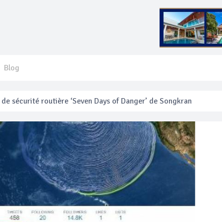
Blog
 français blessé en se faisant arracher son collier en or
anakan Festival
e’ assurera la sécurité pendant Songkran
mente les prix des bateaux vers Koh Phi Phi et des excursions en 
e sécurité routière ‘Seven Days of Danger’ de Songkran