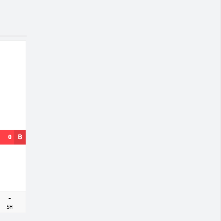
0
฿
-
SH