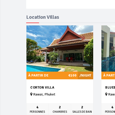
Location Villas
À PARTIR DE
€100
/NIGHT
À PART
CORTON VILLA
BLUE
Rawai, Phuket
Rawa
4
2
2
4
PERSONNES
CHAMBRES
SALLES DE BAIN
PERSO