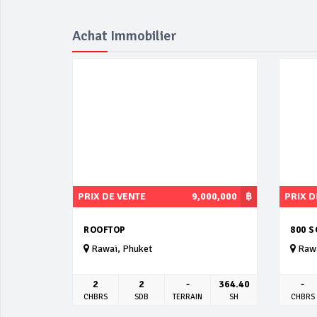
Achat Immobilier
PRIX DE VENTE
9,000,000
฿
PRIX D
ROOFTOP
800 
Rawai, Phuket
Rawa
2
2
-
364.40
-
CHBRS
SDB
TERRAIN
SH
CHBRS