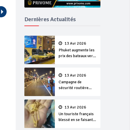
Dernières Actualités
13 Avr 2026
Phuket augmente les
prix des bateaux vers
Koh Phi Phi et des
excursions en mer
13 Avr 2026
Campagne de
sécurité routière
‘Seven Days of
Danger’ de Songkran
13 Avr 2026
Un touriste français
blessé en se faisant
arracher son collier