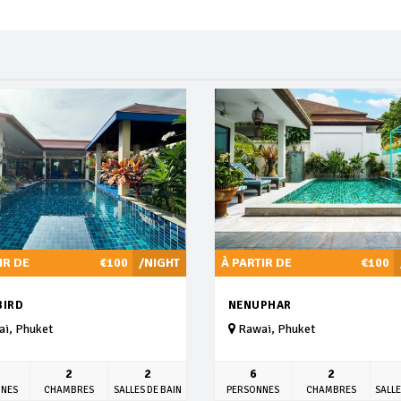
IR DE
€100
/NIGHT
À PARTIR DE
€100
BIRD
NENUPHAR
i, Phuket
Rawai, Phuket
2
2
6
2
NNES
CHAMBRES
SALLES DE BAIN
PERSONNES
CHAMBRES
SALLE