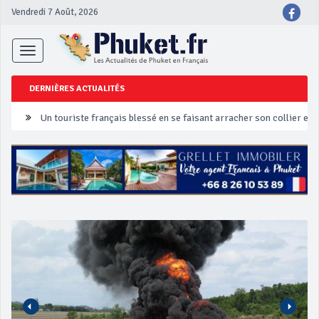
Vendredi 7 Août, 2026
Toggle
navigation
DERNIÈRES ACTUALITÉS
Un touriste français blessé en se faisant arracher son collier en 
Phuket Peranakan Festival
‘Phuket Eye’ assurera la sécurité pendant Songkran
Phuket augmente les prix des bateaux vers Koh Phi Phi et des ex
Campagne de sécurité routière ‘Seven Days of Danger’ de Songkr