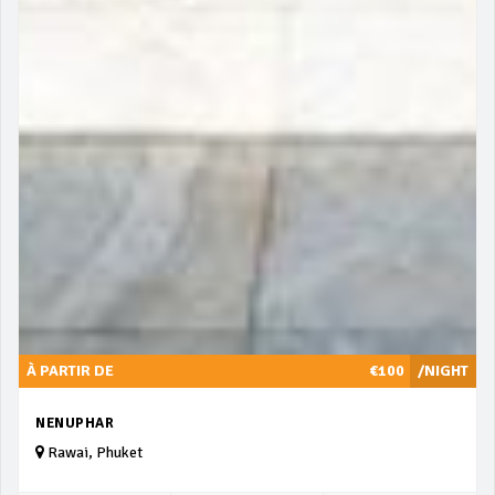
À PARTIR DE
€100
/NIGHT
NENUPHAR
Rawai, Phuket