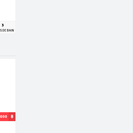
3
S DE BAIN
,000
฿