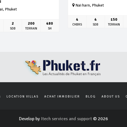
I
Nai harn, Phuket
i, Phuket
4
4
150
2
200
480
CHBRS
SDB
TERRAIN
SDB
TERRAIN
SH
S
LOCATION VILLAS
ACHAT IMMOBILIER
BLOG
ABOUT US
Develop by
Itech services and support
© 2026