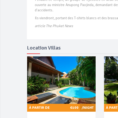
ouverte au ministre Anupong Paojinda, demandant des 
d'accidents.
Ils viendront, portant des T-shirts blancs et des brassa
article The Phuket News
Location Villas
À PARTIR DE
€100
/NIGHT
À PART