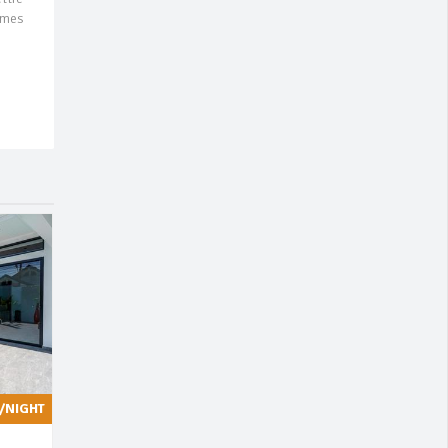
imes
/NIGHT