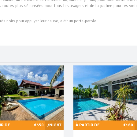
routes plus sécurisées pour tous les usagers et de la justice pour les vict
rds noirs pour appuyer leur cause, a dit un porte-parole.
IR DE
€350
/NIGHT
À PARTIR DE
€160