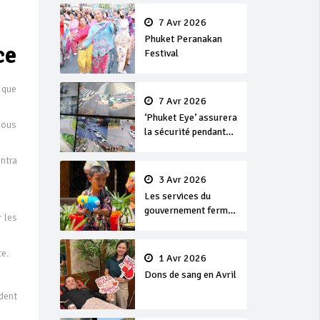
en or
7 Avr 2026
Phuket Peranakan
ce
Festival
t que
7 Avr 2026
‘Phuket Eye’ assurera
sous
la sécurité pendant
Songkran
ntra
3 Avr 2026
Les services du
gouvernement fermés
r les
pour la Journée
Chakri Day et
te.
Songkran
1 Avr 2026
Dons de sang en Avril
dent