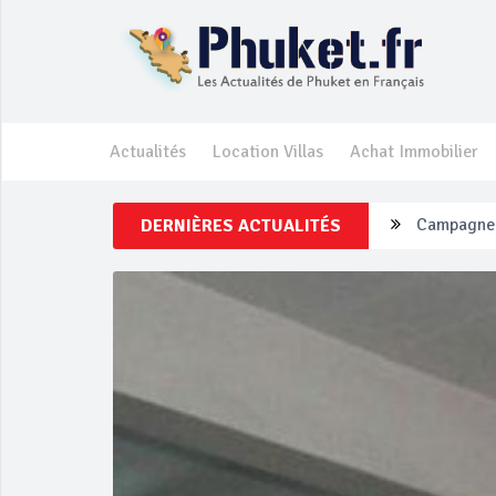
Actualités
Location Villas
Achat Immobilier
DERNIÈRES ACTUALITÉS
Un touriste
Phuket Per
‘Phuket Ey
Phuket aug
Campagne d