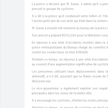
La police a déclaré que M. Saran, a admis qu'il a perd
percuté le groupe de cyclistes.
Il a dit à la police qu'il conduisait entre 60km et 70km
l'ancien petit ami de son amie qui était dans la voitur
M. Saran a ensuite été emmené au bureau de la police m
Son avocat a préparé B250,000 pour la libération sous 
En réponse à une série d'accidents mortels dans la
police métropolitaine du Bureau chargé du contrôle de
contre les conducteurs en état d'ébriété.
Pendant ce temps, en réponse à une série d'accidents
au courant d'une augmentation significative de cycliste
Les personnes utilisant leurs déplacements dans la
alternatif, a-t-il dit, ajoutant que la Mairie essaie d
déjà pour eux.
Le vice-gouverneur a également exprimé son inquié
principales dans les zones de la vieille ville.
Il a encouragé les cyclistes, d'éviter les routes princip
Pendant ce temps, un groupe de cyclistes en deuil se r