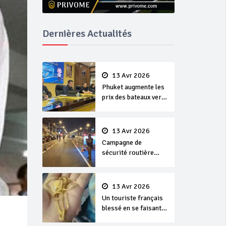
Dernières Actualités
13 Avr 2026
Phuket augmente les
prix des bateaux vers
Koh Phi Phi et des
excursions en mer
13 Avr 2026
Campagne de
sécurité routière
‘Seven Days of
Danger’ de Songkran
13 Avr 2026
Un touriste français
blessé en se faisant
arracher son collier