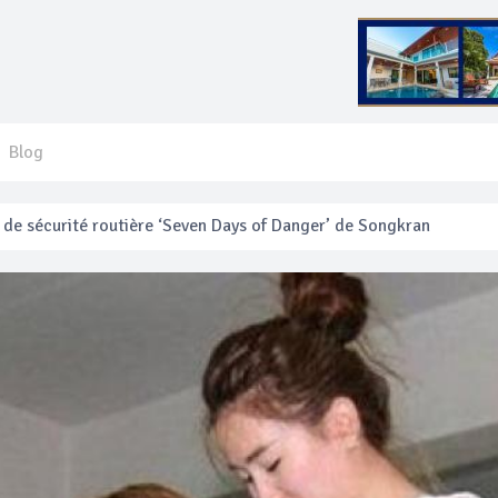
Blog
 français blessé en se faisant arracher son collier en or
anakan Festival
e’ assurera la sécurité pendant Songkran
mente les prix des bateaux vers Koh Phi Phi et des excursions en 
e sécurité routière ‘Seven Days of Danger’ de Songkran