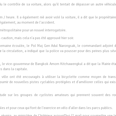
u le contrôle de sa voiture, alors qu'il tentait de dépasser un autre véhicul
 / heure. Il a également nié avoir volé la voiture, il a dit que le propriétair
e également, au moment de l'accident.
étropolitaine pour un nouvel interrogatoire.
caution, mais cela n'a pas été approuvé hier soir.
 semaine écoulée, le Pol Maj Gen Adul Narongsak, le commandant adjoint d
 la circulation, a indiqué que la police va pousser pour des peines plus sév
, le vice-gouverneur de Bangkok Amorn Kitchawengkul a dit que la Mairie éta
s dans la capitale.
 ville ont été encouragés à utiliser la bicyclette comme moyen de trans
e fournir de nouvelles pistes cyclables protégées et d'améliorer celles qui exi
tude sur les groupes de cyclistes amateurs qui prennent souvent des ro
ales et pour ceux qui font de l'exercice en vélo d'aller dans les parcs publics.
éunira, au ministère de l'Intérieur aujourd'hui (7 mai) pour soumettre une l