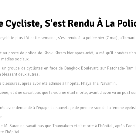
Cycliste, S'est Rendu À La Poli
n cycliste plus tôt cette semaine, s'est rendu à la police hier (7 mai), affirman
at au poste de police de Khok Khram hier après-midi, a nié qu'il conduisait 
s médias sociaux.
ans un groupe de cyclistes en face de Bangkok Boulevard sur Ratchada-Ram I
en blessant deux autres.
blessures, après avoir été admise à l'hôpital Phaya Thai Navamin.
 scène, et il ne savait pas que la victime était morte, avant d'avoir vu un post su
i après avoir demandé à l'équipe de sauvetage de prendre soin de la femme cyclis
e.
 M. Saran ne savait pas que Thanyakorn était morte à l'hôpital, après l'acci
té l'hôpital.