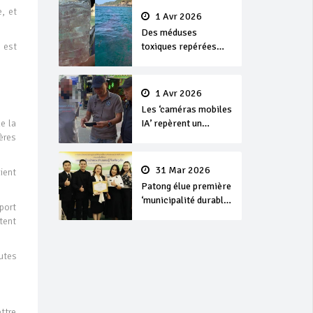
e, et
1 Avr 2026
Des méduses
e est
toxiques repérées
dans les eaux de
Phuket
1 Avr 2026
Les ‘caméras mobiles
e la
IA’ repèrent un
ères
français en
dépassement de
séjour
31 Mar 2026
ient
Patong élue première
‘municipalité durable’
port
de Thaïlande en 2025
stent
utes
ettre