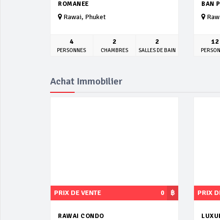
ROMANEE
BAN 
Rawai, Phuket
Rawa
4
2
2
12
PERSONNES
CHAMBRES
SALLES DE BAIN
PERSO
Achat Immobilier
PRIX DE VENTE
0
฿
PRIX D
RAWAI CONDO
LUXUR