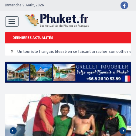
Dimanche 9 Août, 2026
Toggle
navigation
DERNIÈRES ACTUALITÉS
Un touriste français blessé en se faisant arracher son collier en 
Phuket Peranakan Festival
‘Phuket Eye’ assurera la sécurité pendant Songkran
Phuket augmente les prix des bateaux vers Koh Phi Phi et des ex
Campagne de sécurité routière ‘Seven Days of Danger’ de Songkr