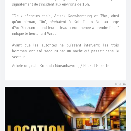
signalement de l’incident aux environs de 16h.
“Deux pêcheurs thaïs, Adisak Kaewbamrung et ‘Phy’, ainsi
qu’un birman, ‘Din’, pêchaient à Koh Tapao Noi au large
d’Ao Makham quand leur bateau a commencé à prendre l’eau”
indique le lieutenant Wirach.
Avant que les autorités ne puissant intervenir, les trois
hommes ont été secouru par un yacht qui passait dans le
secteur
Article original : Kritsada Mueanhawong / Phuket Gazette.