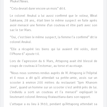
Phuket News.
“Cela devrait durer encore un mois” dit il.
Le colonel Anukul a lui aussi confirmé que le voleur, Wirat
Sakkaew, 28 ans, était bien le même suspect en fuite après
avoir menacé une femme d’un couteau et être parti avec son
sac le 1er Mars.
“Oui, c’est bien le même suspect, la femme l’a confirmé” dit le
colonel Anukul.
“Elle a récupéré les biens qui lui avaient été volés, dont
l’iPhone 6” ajoute t il.
Lors de l’agression du 6 Mars, Attapong avait été blessé de
coups de couteau à l’estomac, au torse et au visage.
“Nous nous sommes rendus auprès de M. Attapong à l’hôpital
et il nous a dit qu’il attendait sa petite-amie, assis sur un
scooter à environ 200 mètres du restaurant ‘3pm Khanom
Jeen’, quand un homme sur un scooter s'est arrêté près de lui.
L’individu a sorti un couteau et l’a menacé” expliquait le
lieutenant colonel Amnouy Kraiwuttiana dans son rapport.
L’attaque a eu lieu à 3h10, pendant qu’Attapong attendait sa