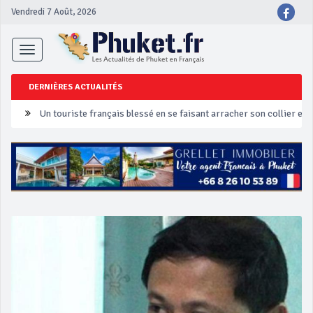
Vendredi 7 Août, 2026
Toggle
navigation
DERNIÈRES ACTUALITÉS
Un touriste français blessé en se faisant arracher son collier en 
Phuket Peranakan Festival
‘Phuket Eye’ assurera la sécurité pendant Songkran
Phuket augmente les prix des bateaux vers Koh Phi Phi et des ex
Campagne de sécurité routière ‘Seven Days of Danger’ de Songkr