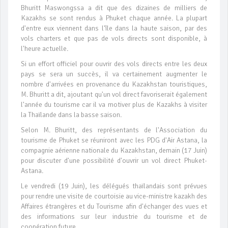
Bhuritt Maswongssa a dit que des dizaines de milliers de
Kazakhs se sont rendus à Phuket chaque année. La plupart
d'entre eux viennent dans l'île dans la haute saison, par des
vols charters et que pas de vols directs sont disponible, à
l'heure actuelle.
Si un effort officiel pour ouvrir des vols directs entre les deux
pays se sera un succès, il va certainement augmenter le
nombre d'arrivées en provenance du Kazakhstan touristiques,
M. Bhuritt a dit, ajoutant qu'un vol direct favoriserait également
l'année du tourisme car il va motiver plus de Kazakhs à visiter
la Thaïlande dans la basse saison.
Selon M. Bhuritt, des représentants de l'Association du
tourisme de Phuket se réuniront avec les PDG d'Air Astana, la
compagnie aérienne nationale du Kazakhstan, demain (17 Juin)
pour discuter d'une possibilité d'ouvrir un vol direct Phuket-
Astana.
Le vendredi (19 Juin), les délégués thaïlandais sont prévues
pour rendre une visite de courtoisie au vice-ministre kazakh des
Affaires étrangères et du Tourisme afin d'échanger des vues et
des informations sur leur industrie du tourisme et de
coopération future.