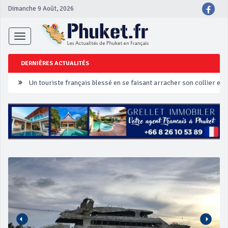
Dimanche 9 Août, 2026
Toggle
navigation
DERNIÈRES ACTUALITÉS
Un touriste français blessé en se faisant arracher son collier en 
Phuket Peranakan Festival
‘Phuket Eye’ assurera la sécurité pendant Songkran
Phuket augmente les prix des bateaux vers Koh Phi Phi et des ex
Campagne de sécurité routière ‘Seven Days of Danger’ de Songkr