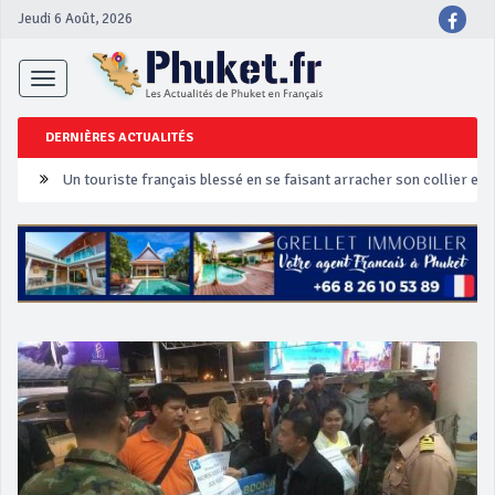
Jeudi 6 Août, 2026
Toggle
navigation
DERNIÈRES ACTUALITÉS
Un touriste français blessé en se faisant arracher son collier en 
Phuket Peranakan Festival
‘Phuket Eye’ assurera la sécurité pendant Songkran
Phuket augmente les prix des bateaux vers Koh Phi Phi et des ex
Campagne de sécurité routière ‘Seven Days of Danger’ de Songkr