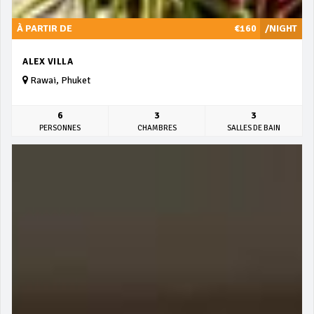
À PARTIR DE
€160
/NIGHT
ALEX VILLA
Rawai, Phuket
6
3
3
PERSONNES
CHAMBRES
SALLES DE BAIN