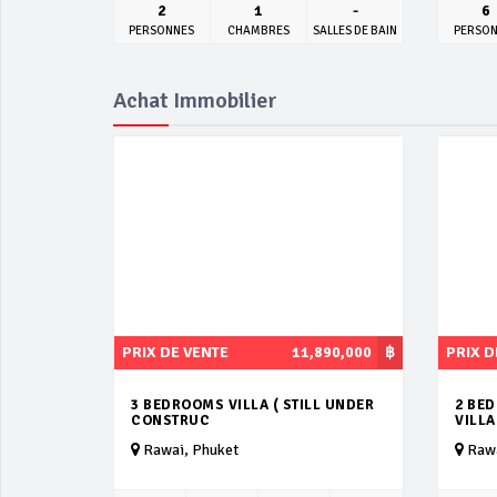
2
1
-
6
PERSONNES
CHAMBRES
SALLES DE BAIN
PERSO
Achat Immobilier
PRIX DE VENTE
11,890,000
฿
PRIX D
3 BEDROOMS VILLA ( STILL UNDER
2 BE
CONSTRUC
VILLA
Rawai, Phuket
Rawa