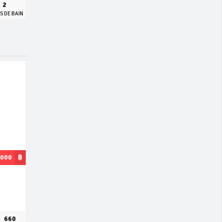
2
S DE BAIN
,000
฿
660