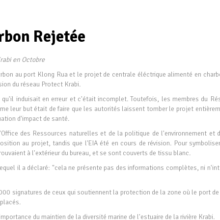
rbon Rejetée
Krabi en Octobre
arbon au port Klong Rua et le projet de centrale éléctrique alimenté en charb
ssion du réseau Protect Krabi.
 qu'il induisait en erreur et c'était incomplet. Toutefois, les membres du R
me leur but était de faire que les autorités laissent tomber le projet entière
uation d'impact de santé.
ffice des Ressources naturelles et de la politique de l'environnement et d
osition au projet, tandis que l'EIA été en cours de révision. Pour symboliser
rouvaient à l'extérieur du bureau, et se sont couverts de tissu blanc.
uel il a déclaré: "cela ne présente pas des informations complètes, ni n'int
00 signatures de ceux qui soutiennent la protection de la zone où le port de
 placés.
ortance du maintien de la diversité marine de l'estuaire de la rivière Krabi.