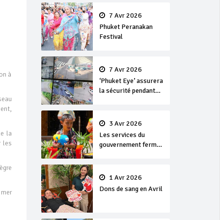
en or
7 Avr 2026
Phuket Peranakan
Festival
7 Avr 2026
on à
‘Phuket Eye’ assurera
la sécurité pendant
éseau
Songkran
ment,
3 Avr 2026
e la
Les services du
 les
gouvernement fermés
pour la Journée
Chakri Day et
ègre
Songkran
1 Avr 2026
Dons de sang en Avril
 mer