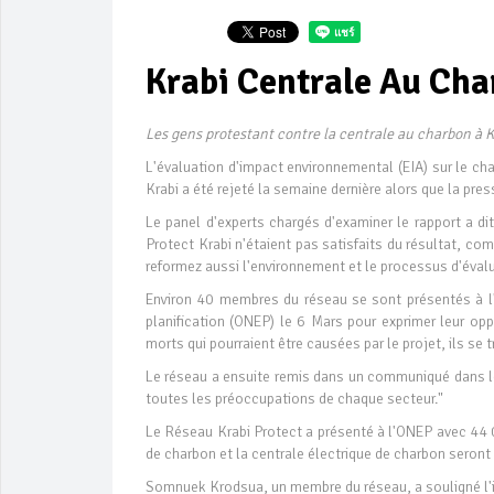
Krabi Centrale Au Cha
Les gens protestant contre la centrale au charbon à 
L'évaluation d'impact environnemental (EIA) sur le ch
Krabi a été rejeté la semaine dernière alors que la pre
Le panel d'experts chargés d'examiner le rapport a dit
Protect Krabi n'étaient pas satisfaits du résultat, com
reformez aussi l'environnement et le processus d'éval
Environ 40 membres du réseau se sont présentés à l'O
planification (ONEP) le 6 Mars pour exprimer leur opp
morts qui pourraient être causées par le projet, ils se t
Le réseau a ensuite remis dans un communiqué dans leq
toutes les préoccupations de chaque secteur."
Le Réseau Krabi Protect a présenté à l'ONEP avec 44 0
de charbon et la centrale électrique de charbon seront
Somnuek Krodsua, un membre du réseau, a souligné l'imp