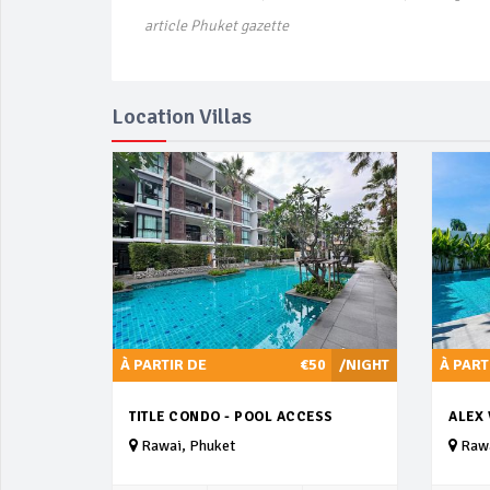
article Phuket gazette
Location Villas
À PARTIR DE
€50
/NIGHT
À PART
TITLE CONDO - POOL ACCESS
ALEX 
Rawai, Phuket
Rawa