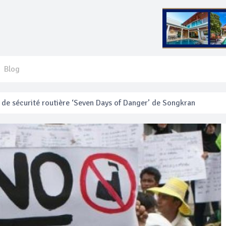
Blog
 français blessé en se faisant arracher son collier en or
anakan Festival
e’ assurera la sécurité pendant Songkran
mente les prix des bateaux vers Koh Phi Phi et des excursions en 
e sécurité routière ‘Seven Days of Danger’ de Songkran