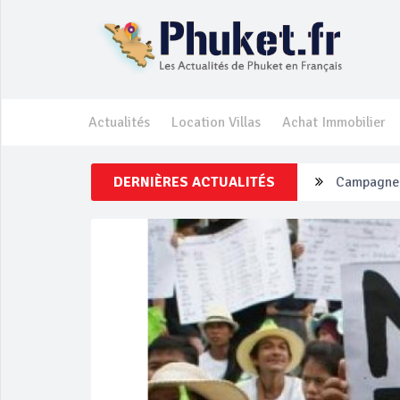
Actualités
Location Villas
Achat Immobilier
DERNIÈRES ACTUALITÉS
Un touriste
Phuket Per
‘Phuket Ey
Phuket aug
Campagne d