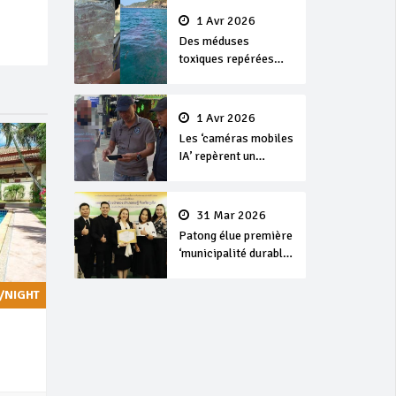
1 Avr 2026
Des méduses
toxiques repérées
dans les eaux de
Phuket
1 Avr 2026
Les ‘caméras mobiles
IA’ repèrent un
français en
dépassement de
séjour
31 Mar 2026
Patong élue première
‘municipalité durable’
de Thaïlande en 2025
/NIGHT