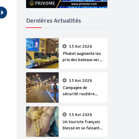
Dernières Actualités
13 Avr 2026
Phuket augmente les
prix des bateaux vers
Koh Phi Phi et des
excursions en mer
13 Avr 2026
Campagne de
sécurité routière
‘Seven Days of
Danger’ de Songkran
13 Avr 2026
Un touriste français
blessé en se faisant
arracher son collier