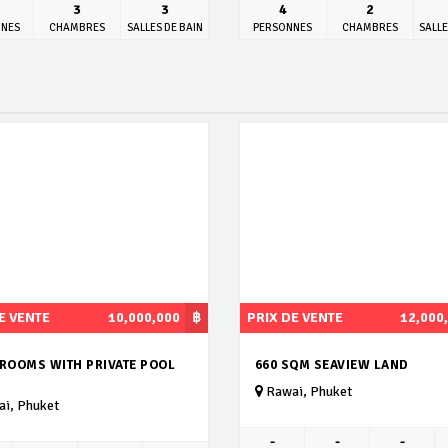
3
3
4
2
NNES
CHAMBRES
SALLES DE BAIN
PERSONNES
CHAMBRES
SALLE
E VENTE
10,000,000
฿
PRIX DE VENTE
12,000
DROOMS WITH PRIVATE POOL
660 SQM SEAVIEW LAND
Rawai, Phuket
i, Phuket
-
-
-