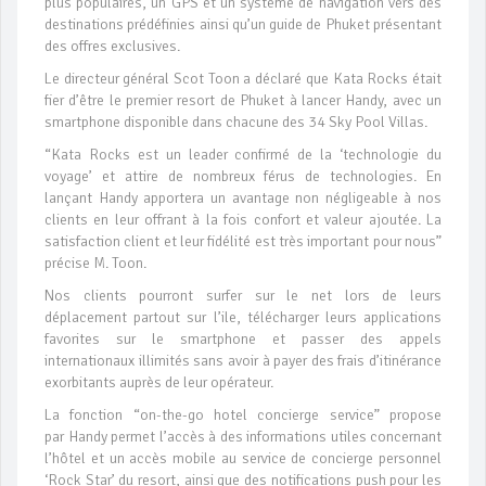
plus populaires, un GPS et un système de navigation vers des
destinations prédéfinies ainsi qu’un guide de Phuket présentant
des offres exclusives.
Le directeur général Scot Toon a déclaré que Kata Rocks était
fier d’être le premier resort de Phuket à lancer Handy, avec un
smartphone disponible dans chacune des 34 Sky Pool Villas.
“Kata Rocks est un leader confirmé de la ‘technologie du
voyage’ et attire de nombreux férus de technologies. En
lançant Handy apportera un avantage non négligeable à nos
clients en leur offrant à la fois confort et valeur ajoutée. La
satisfaction client et leur fidélité est très important pour nous”
précise M. Toon.
Nos clients pourront surfer sur le net lors de leurs
déplacement partout sur l’ile, télécharger leurs applications
favorites sur le smartphone et passer des appels
internationaux illimités sans avoir à payer des frais d’itinérance
exorbitants auprès de leur opérateur.
La fonction “on-the-go hotel concierge service” propose
par Handy permet l’accès à des informations utiles concernant
l’hôtel et un accès mobile au service de concierge personnel
‘Rock Star’ du resort, ainsi que des notifications push pour les