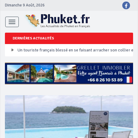
Dimanche 9 Août, 2026
Toggle
navigation
DERNIÈRES ACTUALITÉS
Un touriste français blessé en se faisant arracher son collier en 
Phuket Peranakan Festival
‘Phuket Eye’ assurera la sécurité pendant Songkran
Phuket augmente les prix des bateaux vers Koh Phi Phi et des ex
Campagne de sécurité routière ‘Seven Days of Danger’ de Songkr