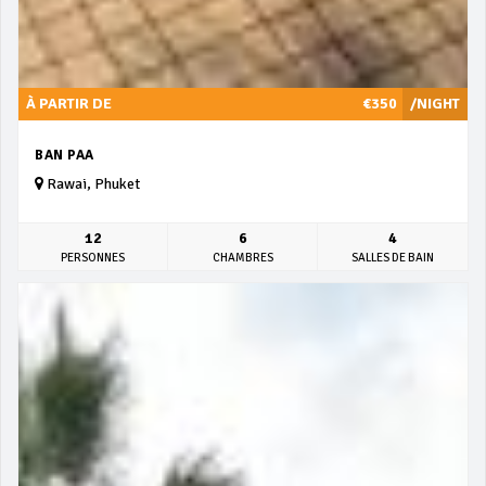
À PARTIR DE
€350
/NIGHT
BAN PAA
Rawai, Phuket
12
6
4
PERSONNES
CHAMBRES
SALLES DE BAIN