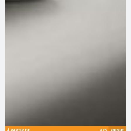
À PARTIR DE
€75
/NIGHT