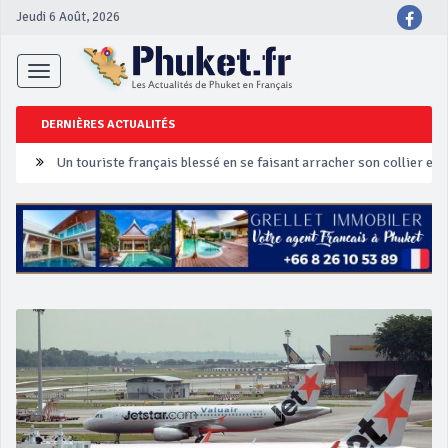
Jeudi 6 Août, 2026
Toggle
navigation
DERNIÈRES ACTUALITÉS
Un touriste français blessé en se faisant arracher son collier en 
Phuket Peranakan Festival
‘Phuket Eye’ assurera la sécurité pendant Songkran
Phuket augmente les prix des bateaux vers Koh Phi Phi et des ex
Campagne de sécurité routière ‘Seven Days of Danger’ de Songkr