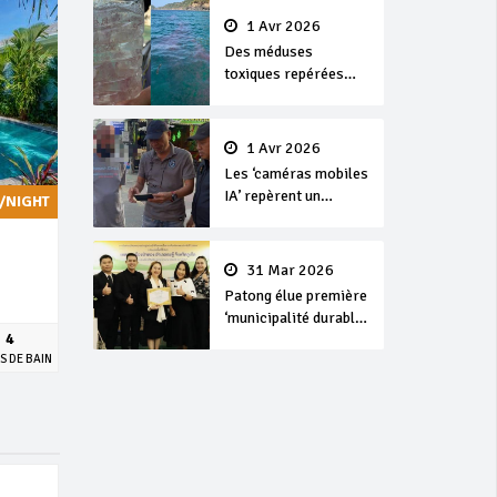
1 Avr 2026
Des méduses
toxiques repérées
dans les eaux de
Phuket
1 Avr 2026
Les ‘caméras mobiles
IA’ repèrent un
/NIGHT
français en
dépassement de
séjour
31 Mar 2026
Patong élue première
‘municipalité durable’
4
de Thaïlande en 2025
S DE BAIN