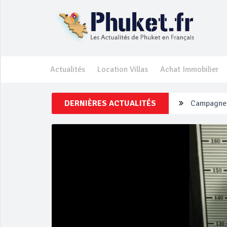
Actualités
Location Villas
Achat Immobilier
DERNIÈRES ACTUALITÉS
Un touriste
Phuket Per
‘Phuket Ey
Phuket aug