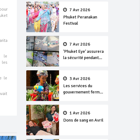
en or
pour
7 Avr 2026
huket
Phuket Peranakan
Festival
ita
7 Avr 2026
‘Phuket Eye’ assurera
 le
la sécurité pendant
 les
Songkran
e le
3 Avr 2026
Les services du
gouvernement fermés
vait
pour la Journée
Chakri Day et
Songkran
1 Avr 2026
Dons de sang en Avril