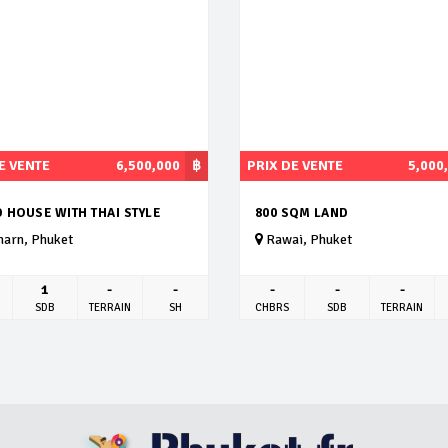
E VENTE
6,500,000
฿
PRIX DE VENTE
5,000
 HOUSE WITH THAI STYLE
800 SQM LAND
harn, Phuket
Rawai, Phuket
1
-
-
-
-
-
SDB
TERRAIN
SH
CHBRS
SDB
TERRAIN