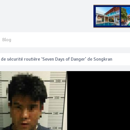
Blog
 français blessé en se faisant arracher son collier en or
anakan Festival
e’ assurera la sécurité pendant Songkran
mente les prix des bateaux vers Koh Phi Phi et des excursions en 