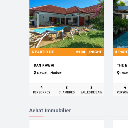
À PARTIR DE
€100
/NIGHT
À PART
BAN RAWAI
THE N
Rawai, Phuket
Rawa
4
2
2
4
PERSONNES
CHAMBRES
SALLES DE BAIN
PERSO
Achat Immobilier