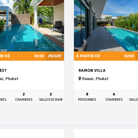
IR DE
€100
/NIGHT
À PARTIR DE
€280
EST
RAMON VILLA
i, Phuket
Rawai, Phuket
2
2
8
4
NNES
CHAMBRES
SALLES DE BAIN
PERSONNES
CHAMBRES
SALLE