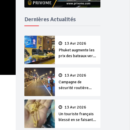
Dernières Actualités
13 Avr 2026
Phuket augmente les
prix des bateaux vers
Koh Phi Phi et des
excursions en mer
13 Avr 2026
Campagne de
sécurité routière
‘Seven Days of
Danger’ de Songkran
13 Avr 2026
Un touriste français
blessé en se faisant
arracher son collier