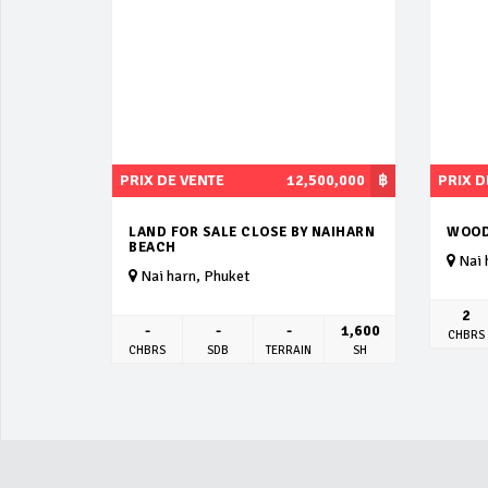
PRIX DE VENTE
12,500,000
฿
PRIX D
LAND FOR SALE CLOSE BY NAIHARN
WOOD
BEACH
Nai 
Nai harn, Phuket
2
-
-
-
1,600
CHBRS
CHBRS
SDB
TERRAIN
SH