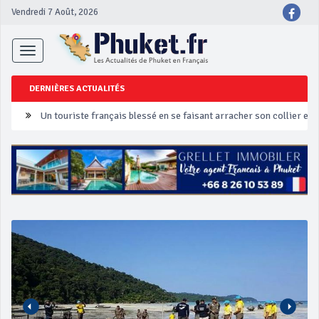
Vendredi 7 Août, 2026
Toggle
navigation
DERNIÈRES ACTUALITÉS
Un touriste français blessé en se faisant arracher son collier en 
Phuket Peranakan Festival
‘Phuket Eye’ assurera la sécurité pendant Songkran
Phuket augmente les prix des bateaux vers Koh Phi Phi et des ex
Campagne de sécurité routière ‘Seven Days of Danger’ de Songkr