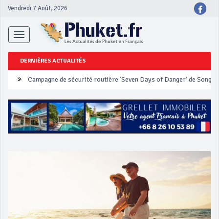
Vendredi 7 Août, 2026
Toggle
navigation
DERNIÈRES ACTUALITÉS
Un touriste français blessé en se faisant arracher son collier en 
Phuket Peranakan Festival
‘Phuket Eye’ assurera la sécurité pendant Songkran
Phuket augmente les prix des bateaux vers Koh Phi Phi et des ex
Campagne de sécurité routière ‘Seven Days of Danger’ de Songkr