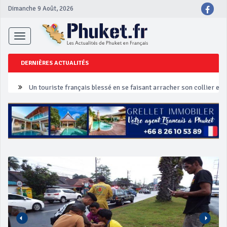
Dimanche 9 Août, 2026
Toggle
navigation
DERNIÈRES ACTUALITÉS
Un touriste français blessé en se faisant arracher son collier en 
Phuket Peranakan Festival
‘Phuket Eye’ assurera la sécurité pendant Songkran
Phuket augmente les prix des bateaux vers Koh Phi Phi et des ex
Campagne de sécurité routière ‘Seven Days of Danger’ de Songkr