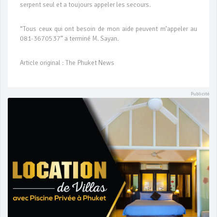
serpent seul et a toujours appeler les secours.
“Tous ceux qui ont besoin de mon aide peuvent m’appeler au
081-3670537” a terminé M. Sayan.
Article original : The Phuket News