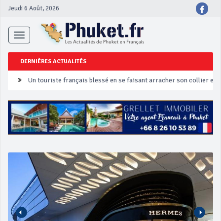
Jeudi 6 Août, 2026
Toggle
navigation
DERNIÈRES ACTUALITÉS
Un touriste français blessé en se faisant arracher son collier en 
Phuket Peranakan Festival
‘Phuket Eye’ assurera la sécurité pendant Songkran
Phuket augmente les prix des bateaux vers Koh Phi Phi et des ex
Campagne de sécurité routière ‘Seven Days of Danger’ de Songkr