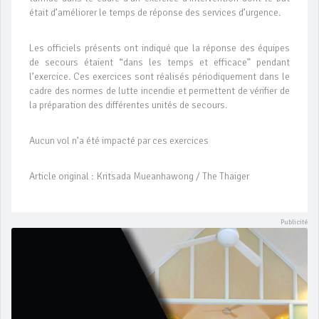
était d’améliorer le temps de réponse des services d’urgence.
Les officiels présents ont indiqué que la réponse des équipes
de secours étaient “dans les temps et efficace” pendant
l’exercice. Ces exercices sont réalisés périodiquement dans le
cadre des normes de lutte incendie et permettent de vérifier de
la préparation des différentes unités de secours.
Aucun vol n’a été impacté par ces exercices
Article original : Kritsada Mueanhawong / The Thaiger