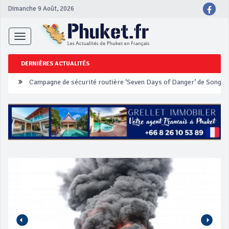
Dimanche 9 Août, 2026
Toggle
navigation
DERNIÈRES ACTUALITÉS
Un touriste français blessé en se faisant arracher son collier en 
Phuket Peranakan Festival
‘Phuket Eye’ assurera la sécurité pendant Songkran
Phuket augmente les prix des bateaux vers Koh Phi Phi et des ex
Campagne de sécurité routière ‘Seven Days of Danger’ de Songkr