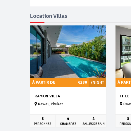
Location Villas
À PARTIR DE
€280
/NIGHT
À PART
RAMON VILLA
TITLE
Rawai, Phuket
Rawa
8
4
4
3
PERSONNES
CHAMBRES
SALLES DE BAIN
PERSO