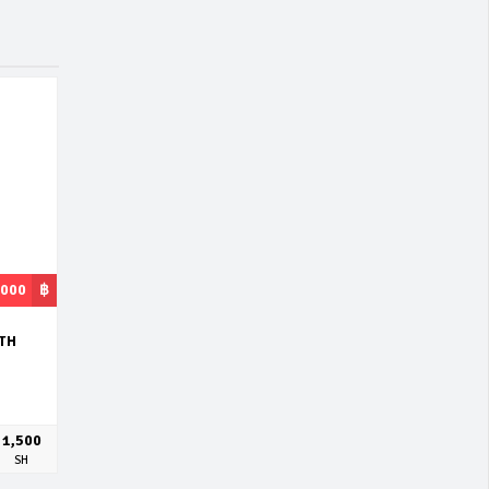
,000
฿
ITH
1,500
SH