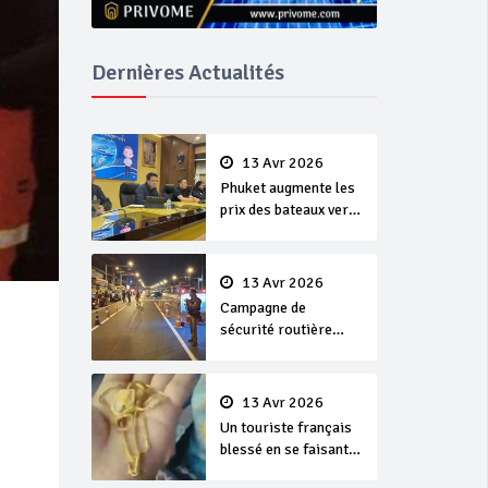
Dernières Actualités
13 Avr 2026
Phuket augmente les
prix des bateaux vers
Koh Phi Phi et des
excursions en mer
13 Avr 2026
Campagne de
sécurité routière
‘Seven Days of
Danger’ de Songkran
13 Avr 2026
Un touriste français
blessé en se faisant
arracher son collier