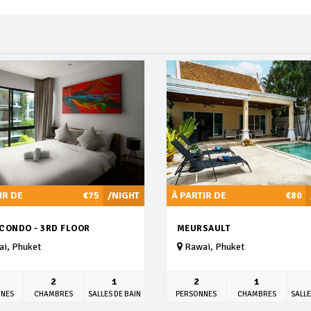
IR DE
€75
/NIGHT
À PARTIR DE
€80
 CONDO - 3RD FLOOR
MEURSAULT
i, Phuket
Rawai, Phuket
2
1
2
1
NNES
CHAMBRES
SALLES DE BAIN
PERSONNES
CHAMBRES
SALLE