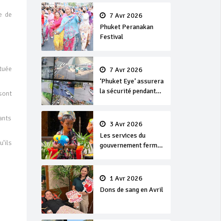
en or
e de
7 Avr 2026
Phuket Peranakan
Festival
tuée
7 Avr 2026
‘Phuket Eye’ assurera
la sécurité pendant
sont
Songkran
ants
3 Avr 2026
Les services du
’ils
gouvernement fermés
pour la Journée
Chakri Day et
Songkran
1 Avr 2026
Dons de sang en Avril