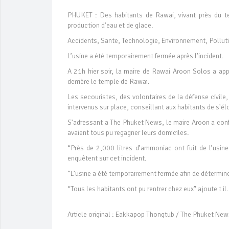
PHUKET : Des habitants de Rawai, vivant près du t
production d’eau et de glace.
Accidents, Sante, Technologie, Environnement, Pollut
L’usine a été temporairement fermée après l’incident.
A 21h hier soir, la maire de Rawai Aroon Solos a app
derrière le temple de Rawai.
Les secouristes, des volontaires de la défense civile
intervenus sur place, conseillant aux habitants de s'é
S’adressant a The Phuket News, le maire Aroon a conf
avaient tous pu regagner leurs domiciles.
“Près de 2,000 litres d’ammoniac ont fuit de l’usine
enquêtent sur cet incident.
“L’usine a été temporairement fermée afin de déterminer 
“Tous les habitants ont pu rentrer chez eux” ajoute t il.
Article original : Eakkapop Thongtub / The Phuket Ne