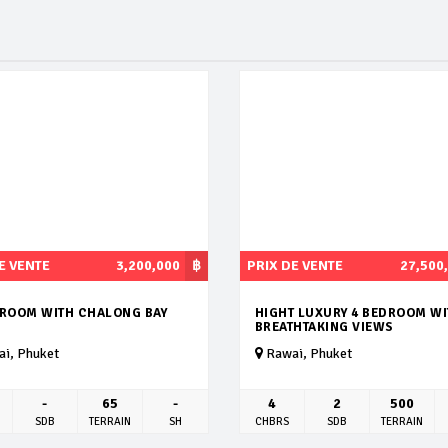
E VENTE
3,200,000
฿
PRIX DE VENTE
27,500
DROOM WITH CHALONG BAY
HIGHT LUXURY 4 BEDROOM W
BREATHTAKING VIEWS
i, Phuket
Rawai, Phuket
-
65
-
4
2
500
SDB
TERRAIN
SH
CHBRS
SDB
TERRAIN