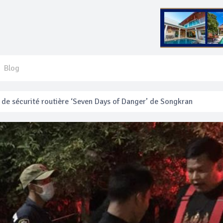
Blog
 français blessé en se faisant arracher son collier en or
anakan Festival
e’ assurera la sécurité pendant Songkran
mente les prix des bateaux vers Koh Phi Phi et des excursions en 
e sécurité routière ‘Seven Days of Danger’ de Songkran