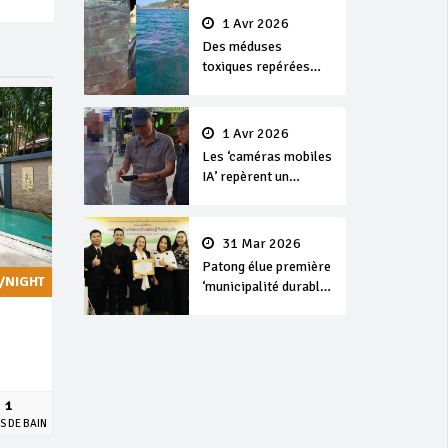
1 Avr 2026
Des méduses
toxiques repérées
dans les eaux de
Phuket
1 Avr 2026
Les ‘caméras mobiles
IA’ repèrent un
français en
dépassement de
séjour
31 Mar 2026
Patong élue première
/NIGHT
‘municipalité durable’
de Thaïlande en 2025
1
S DE BAIN