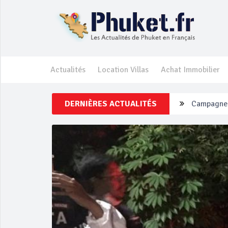
Actualités
Location Villas
Achat Immobilier
DERNIÈRES ACTUALITÉS
Un touriste
Phuket Per
‘Phuket Ey
Phuket aug
Campagne d