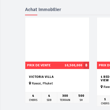
Achat Immobilier
PRIX DE VENTE
10,500,000
฿
PRIX D
VICTORIA VILLA
1 BE
VIEW
Rawai, Phuket
Rawa
4
4
300
500
1
CHBRS
SDB
TERRAIN
SH
CHBRS