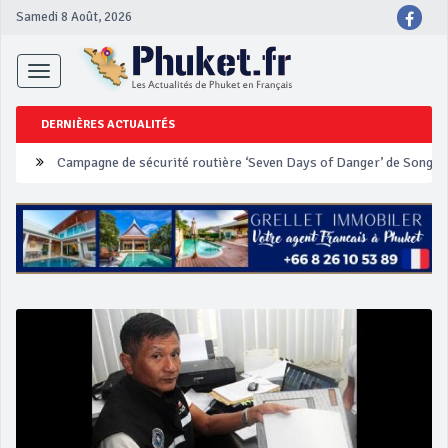
Samedi 8 Août, 2026
Toggle
navigation
DERNIÈRES ACTUALITÉS
Un touriste français blessé en se faisant arracher son collier en 
Phuket Peranakan Festival
‘Phuket Eye’ assurera la sécurité pendant Songkran
Phuket augmente les prix des bateaux vers Koh Phi Phi et des ex
Campagne de sécurité routière ‘Seven Days of Danger’ de Songkr