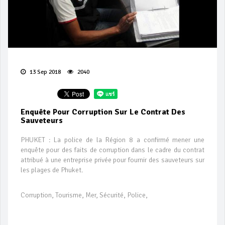
13 Sep 2018
2040
Enquête Pour Corruption Sur Le Contrat Des
Sauveteurs
PHUKET : La police de la Région 8 a confirmé mener une
enquête pour des faits de corruption dans le cadre du contrat
attribué à une entreprise privée pour fournir des sauveteurs sur
les plages de Phuket.
Corruption, Tourisme, Mer, Sécurité, Police,