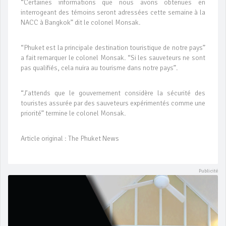
“Certaines informations que nous avons obtenues en
interrogeant des témoins seront adressées cette semaine à la
NACC à Bangkok” dit le colonel Monsak.
“Phuket est la principale destination touristique de notre pays”
a fait remarquer le colonel Monsak. “Si les sauveteurs ne sont
pas qualifiés, cela nuira au tourisme dans notre pays”.
“J’attends que le gouvernement considère la sécurité des
touristes assurée par des sauveteurs expérimentés comme une
priorité” termine le colonel Monsak.
Article original : The Phuket News