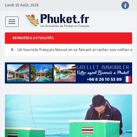
Lundi 10 Août, 2026
Toggle
navigation
DERNIÈRES ACTUALITÉS
Un touriste français blessé en se faisant arracher son collier en 
Phuket Peranakan Festival
‘Phuket Eye’ assurera la sécurité pendant Songkran
Phuket augmente les prix des bateaux vers Koh Phi Phi et des ex
Campagne de sécurité routière ‘Seven Days of Danger’ de Songkr