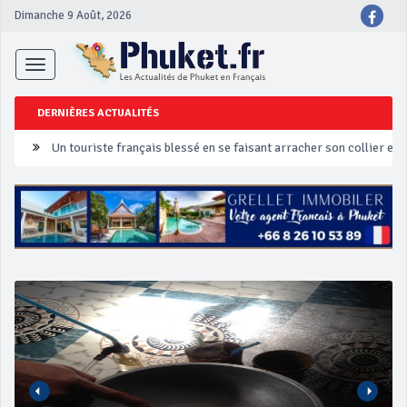
Dimanche 9 Août, 2026
Toggle
navigation
Un touriste français blessé en se faisant arracher son collier en 
DERNIÈRES ACTUALITÉS
Phuket Peranakan Festival
‘Phuket Eye’ assurera la sécurité pendant Songkran
Phuket augmente les prix des bateaux vers Koh Phi Phi et des ex
Campagne de sécurité routière ‘Seven Days of Danger’ de Songkr