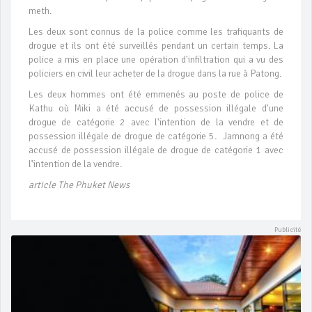
meth.
Les deux sont connus de la police comme les trafiquants de
drogue et ils ont été surveillés pendant un certain temps. La
police a mis en place une opération d'infiltration qui a vu des
policiers en civil leur acheter de la drogue dans la rue à Patong.
Les deux hommes ont été emmenés au poste de police de
Kathu où Miki a été accusé de possession illégale d'une
drogue de catégorie 2 avec l'intention de la vendre et de
possession illégale de drogue de catégorie 5. Jamnong a été
accusé de possession illégale de drogue de catégorie 1 avec
l’intention de la vendre.
article The Phuket News