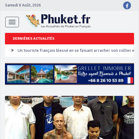
Samedi 8 Août, 2026
Toggle
navigation
DERNIÈRES ACTUALITÉS
Un touriste français blessé en se faisant arracher son collier en 
Phuket Peranakan Festival
‘Phuket Eye’ assurera la sécurité pendant Songkran
Phuket augmente les prix des bateaux vers Koh Phi Phi et des ex
Campagne de sécurité routière ‘Seven Days of Danger’ de Songkr