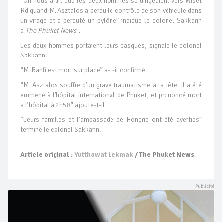
“On nous a dit que les deux hommes se dirigeaient vers Wiset
Rd quand M. Asztalos a perdu le contrôle de son véhicule dans
un virage et a percuté un pylône” indique le colonel Sakkarin
a
The Phuket News
.
Les deux hommes portaient leurs casques, signale le colonel
Sakkarin.
“M. Banfi est mort sur place” a-t-il confirmé.
“M. Asztalos souffre d’un grave traumatisme à la tête. Il a été
emmené à l’hôpital international de Phuket, et prononcé mort
a l’hôpital à 2h58” ajoute-t-il.
“Leurs familles et l’ambassade de Hongrie ont été averties”
termine le colonel Sakkarin.
Article original :
Yutthawat Lekmak
/ The Phuket News