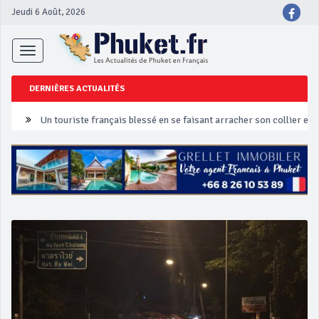
Jeudi 6 Août, 2026
Toggle
navigation
DERNIÈRES ACTUALITÉS
Un touriste français blessé en se faisant arracher son collier en 
Phuket Peranakan Festival
‘Phuket Eye’ assurera la sécurité pendant Songkran
Phuket augmente les prix des bateaux vers Koh Phi Phi et des ex
Campagne de sécurité routière ‘Seven Days of Danger’ de Songkr