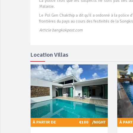
La police croit que les suspects ne sont pas liés au t
Malaisie.
Le Pol Gen Chakthip a dit qu'il a ordonné à la police d'
frontières du pays au cours des festivités de la Songkr
Article bangkokpost.com
Location Villas
À PARTIR DE
€100
/NIGHT
À PART