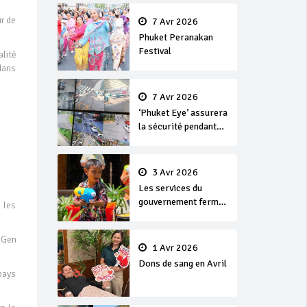
en or
r de
7 Avr 2026
Phuket Peranakan
Festival
lité
 dans
7 Avr 2026
‘Phuket Eye’ assurera
la sécurité pendant
Songkran
3 Avr 2026
Les services du
gouvernement fermés
 les
pour la Journée
Chakri Day et
 Gen
Songkran
1 Avr 2026
Dons de sang en Avril
pays