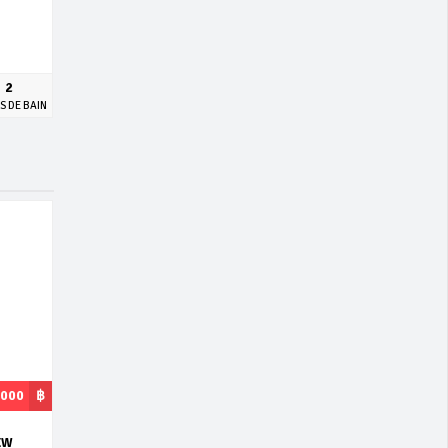
2
S DE BAIN
,000
฿
EW