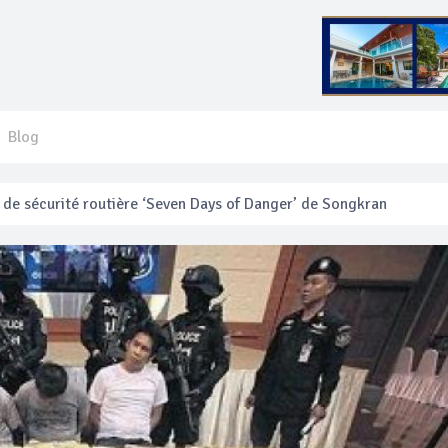
Blog
 français blessé en se faisant arracher son collier en or
anakan Festival
e’ assurera la sécurité pendant Songkran
mente les prix des bateaux vers Koh Phi Phi et des excursions en 
e sécurité routière ‘Seven Days of Danger’ de Songkran