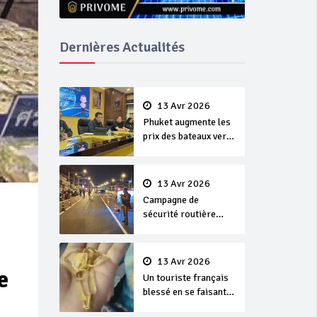
Dernières Actualités
13 Avr 2026
Phuket augmente les
prix des bateaux vers
Koh Phi Phi et des
excursions en mer
13 Avr 2026
Campagne de
sécurité routière
‘Seven Days of
Danger’ de Songkran
13 Avr 2026
e
Un touriste français
blessé en se faisant
arracher son collier