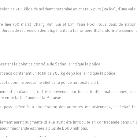
on de 285 kilos de méthamphétamine en cristaux purs ( ya Ice), d'une valeu
aré hier (30 mars) Chang Kim Sui et Lim Yean Hooi, tous deux de nationa
u Bureau de répression des stupéfiants, à la frontière thaïlando-malaisienne,
ersaient le point de contrôle de Sadao, a indiqué la police.
pt sacs contenant un total de 285 kg de ya ice, a indiqué la police.
spects comme preuve, le chef de la police nationale a dit.
ement thaïlandais, ont été prévenus par les autorités malaisiennes, que
re entre la Thaïlande et la Malaisie.
du pays, grâce à la coopération des autorités malaisiennes», a déclaré le
ablement aurait augmenté si elle avait été introduite en contrebande dans un 
ne valeur marchande estimée à plus de B600 millions.