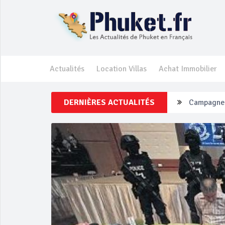
Actualités
Location Villas
Achat Immobilier
DERNIÈRES ACTUALITÉS
Un touriste
Phuket Per
‘Phuket Ey
Phuket aug
Campagne d