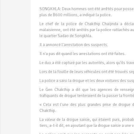
SONGKHLA: Deux hommes ont été arrêtés pour possessi
plus de B600 millions, a indiqué la police.
Le chef de la police de Chakthip Chaijinda a décl
malaisienne, ont été arrêtés par la police rattachés a
le quartier Sadao de Songkhla.
Il a annoncé l'arrestation des suspects.
Il n'a pas dit quand les arrestations ont été faites.
Le duo a été capturé par les autorités, alors qu'ils trav
Lors de la fouille de leurs véhicules ont été trouvés se
La police a saisi la drogue et les deux voitures des su
Le Gen Chakthip a dit que les agences de renseign
trafiquants de drogue tenteraient de la passer la frontiè
« Cela est l'une des plus grandes prise de drogue 
Chakthip.
La valeur de la drogue saisie, qui étaient purs, prob
tiers, a-t-il dit, en ajoutant que la drogue saisie a u