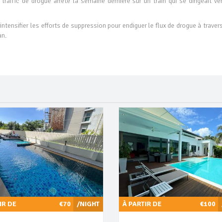
raffic de drogue arrêté la semaine dernière sur un train qui se dirigeait ve
intensifier les efforts de suppression pour endiguer le flux de drogue à traver
an.
IR DE
€70
/NIGHT
À PARTIR DE
€100