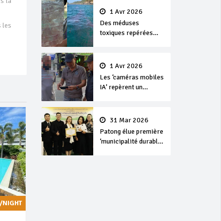
rs la
1 Avr 2026
Des méduses
s les
toxiques repérées
dans les eaux de
Phuket
1 Avr 2026
Les ‘caméras mobiles
IA’ repèrent un
français en
dépassement de
séjour
31 Mar 2026
Patong élue première
‘municipalité durable’
de Thaïlande en 2025
/NIGHT