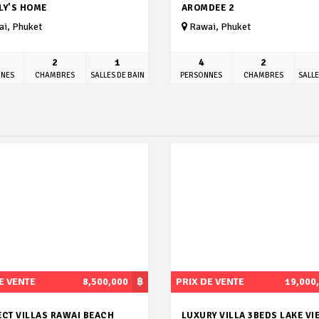
LY'S HOME
AROMDEE 2
i, Phuket
Rawai, Phuket
2
1
4
2
NNES
CHAMBRES
SALLES DE BAIN
PERSONNES
CHAMBRES
SALLE
E VENTE
8,500,000
฿
PRIX DE VENTE
19,000
ECT VILLAS RAWAI BEACH
LUXURY VILLA 3BEDS LAKE VI