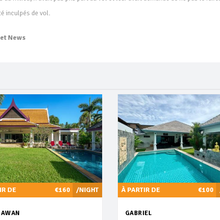
é inculpés de vol.
ket News
IR DE
€160
/NIGHT
À PARTIR DE
€100
SAWAN
GABRIEL