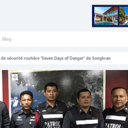
Blog
 français blessé en se faisant arracher son collier en or
anakan Festival
e’ assurera la sécurité pendant Songkran
mente les prix des bateaux vers Koh Phi Phi et des excursions en 
e sécurité routière ‘Seven Days of Danger’ de Songkran