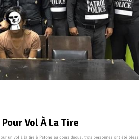
 Pour Vol À La Tire
pour un vol à la tire à Patong au cours duquel trois personnes ont été bless