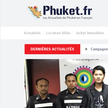
Actualités
Location Villas
Achat Immobilier
DERNIÈRES ACTUALITÉS
Un touriste
Phuket Per
‘Phuket Ey
Phuket aug
Campagne d