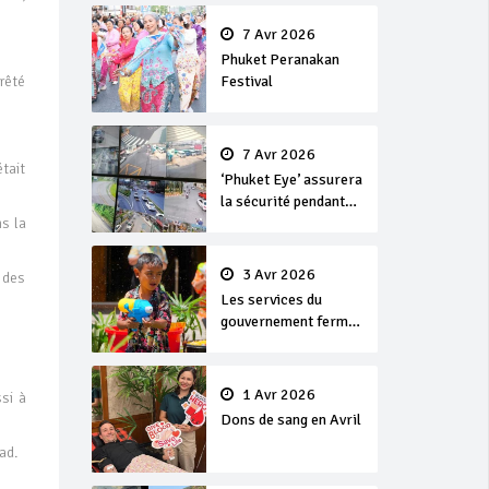
en or
7 Avr 2026
Phuket Peranakan
Festival
rêté
7 Avr 2026
était
‘Phuket Eye’ assurera
la sécurité pendant
Songkran
ns la
3 Avr 2026
 des
Les services du
gouvernement fermés
pour la Journée
Chakri Day et
Songkran
1 Avr 2026
si à
Dons de sang en Avril
ad.