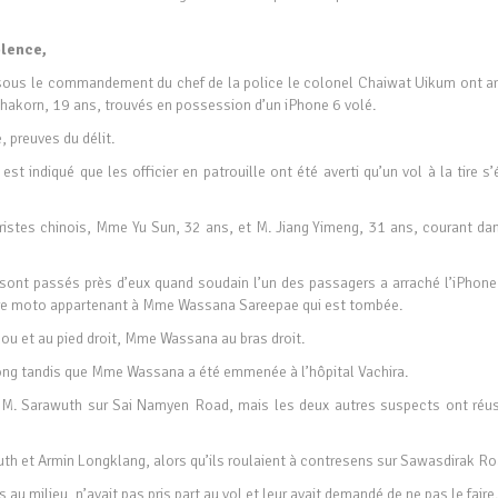
olence,
, sous le commandement du chef de la police le colonel Chaiwat Uikum ont ar
hakorn, 19 ans, trouvés en possession d’un iPhone 6 volé.
 preuves du délit.
t indiqué que les officier en patrouille ont été averti qu’un vol à la tire s’
ouristes chinois, Mme Yu Sun, 32 ans, et M. Jiang Yimeng, 31 ans, courant da
sont passés près d’eux quand soudain l’un des passagers a arraché l’iPhone
autre moto appartenant à Mme Wassana Sareepae qui est tombée.
ou et au pied droit, Mme Wassana au bras droit.
tong tandis que Mme Wassana a été emmenée à l’hôpital Vachira.
é M. Sarawuth sur Sai Namyen Road, mais les deux autres suspects ont réus
wuth et Armin Longklang, alors qu’ils roulaient à contresens sur Sawasdirak Ro
 au milieu, n’avait pas pris part au vol et leur avait demandé de ne pas le faire.