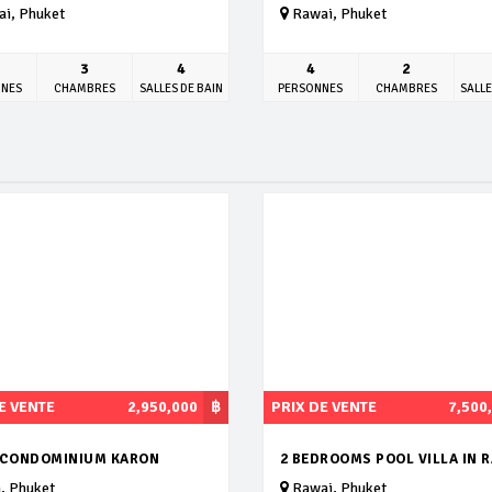
i, Phuket
Rawai, Phuket
3
4
4
2
NNES
CHAMBRES
SALLES DE BAIN
PERSONNES
CHAMBRES
SALLE
E VENTE
2,950,000
฿
PRIX DE VENTE
7,500
 CONDOMINIUM KARON
2 BEDROOMS POOL VILLA IN 
, Phuket
Rawai, Phuket