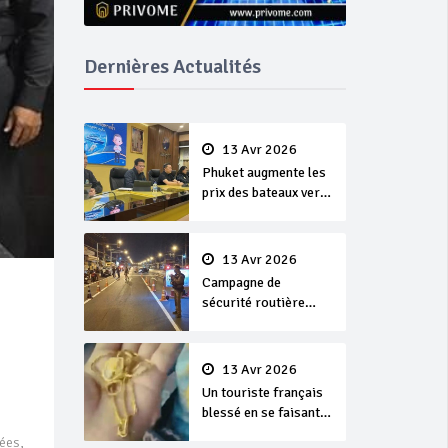
Dernières Actualités
13 Avr 2026
Phuket augmente les
prix des bateaux vers
Koh Phi Phi et des
excursions en mer
13 Avr 2026
Campagne de
sécurité routière
‘Seven Days of
Danger’ de Songkran
13 Avr 2026
Un touriste français
blessé en se faisant
arracher son collier
ées,