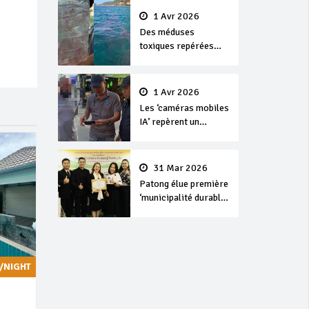
1 Avr 2026
Des méduses
toxiques repérées
dans les eaux de
Phuket
1 Avr 2026
Les ‘caméras mobiles
IA’ repèrent un
français en
dépassement de
séjour
31 Mar 2026
Patong élue première
‘municipalité durable’
de Thaïlande en 2025
/NIGHT