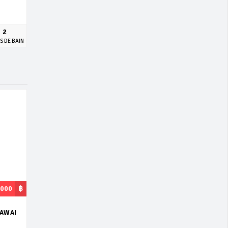
2
S DE BAIN
,000
฿
RAWAI