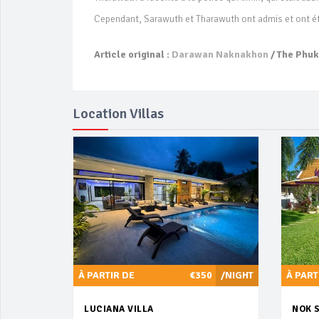
Cependant, Sarawuth et Tharawuth ont admis et ont ét
Article original :
Darawan Naknakhon
/ The Phu
Location Villas
À PARTIR DE
€350
/NIGHT
À PART
LUCIANA VILLA
NOK 