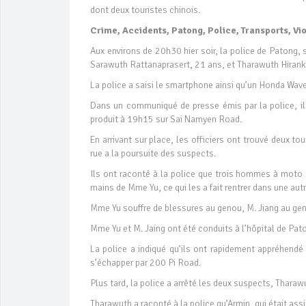
dont deux touristes chinois.
Crime, Accidents, Patong, Police, Transports, Vi
Aux environs de 20h30 hier soir, la police de Patong
Sarawuth Rattanaprasert, 21 ans, et Tharawuth Hirank
La police a saisi le smartphone ainsi qu’un Honda Wave,
Dans un communiqué de presse émis par la police, il es
produit à 19h15 sur Sai Namyen Road.
En arrivant sur place, les officiers ont trouvé deux t
rue a la poursuite des suspects.
Ils ont raconté à la police que trois hommes à moto 
mains de Mme Yu, ce qui les a fait rentrer dans une 
Mme Yu souffre de blessures au genou, M. Jiang au gen
Mme Yu et M. Jaing ont été conduits à l’hôpital de Pa
La police a indiqué qu’ils ont rapidement appréhend
s’échapper par 200 Pi Road.
Plus tard, la police a arrêté les deux suspects, Thara
Tharawuth a raconté à la police qu’Armin, qui était assis