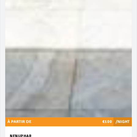
À PARTIR DE
€100
/NIGHT
NENUPHAR