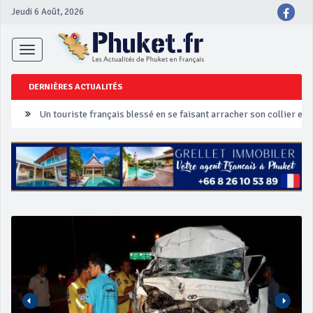
Jeudi 6 Août, 2026
Toggle
navigation
DERNIÈRES ACTUALITÉS
Un touriste français blessé en se faisant arracher son collier en 
Phuket Peranakan Festival
‘Phuket Eye’ assurera la sécurité pendant Songkran
Phuket augmente les prix des bateaux vers Koh Phi Phi et des ex
Campagne de sécurité routière ‘Seven Days of Danger’ de Songkr