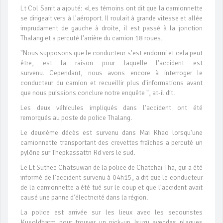
Lt Col Sanit a ajouté: «Les témoins ont dit que la camionnette
se dirigeait vers à l'aéroport. Il roulait à grande vitesse et allée
imprudament de gauche à droite, il est passé à la jonction
Thalang et a percuté l'arrière du camion 18 roues.
"Nous supposons que le conducteur s'est endormi et cela peut
être, est la raison pour laquelle l'accident est
survenu. Cependant, nous avons encore à interroger le
conducteur du camion et recueillir plus d'informations avant
que nous puissions conclure notre enquête ", at-il dit.
Les deux véhicules impliqués dans l'accident ont été
remorqués au poste de police Thalang.
Le deuxième décès est survenu dans Mai Khao lorsqu'une
camionnette transportant des crevettes fraîches a percuté un
pylône sur Thepkassattri Rd vers le sud.
Le Lt Suthee Chatsuwan de la police de Chatchai Tha, qui a été
informé de l'accident survenu à 04h15, a dit que le conducteur
de la camionnette a été tué sur le coup et que l'accident avait
causé une panne d'électricité dans la région.
La police est arrivée sur les lieux avec les secouristes
Kusoldharm pour trouver un pick-up Isuzu avecdes plaques