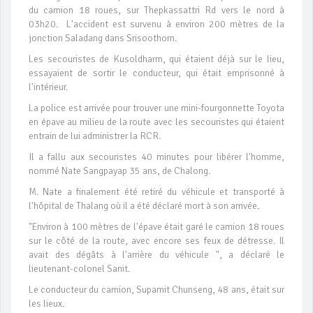
du camion 18 roues, sur Thepkassattri Rd vers le nord à
03h20. L'accident est survenu à environ 200 mètres de la
jonction Saladang dans Srisoothorn.
Les secouristes de Kusoldharm, qui étaient déjà sur le lieu,
essayaient de sortir le conducteur, qui était emprisonné à
l'intérieur.
La police est arrivée pour trouver une mini-fourgonnette Toyota
en épave au milieu de la route avec les secouristes qui étaient
entrain de lui administrer la RCR.
Il a fallu aux secouristes 40 minutes pour libérer l'homme,
nommé Nate Sangpayap 35 ans, de Chalong.
M. Nate a finalement été retiré du véhicule et transporté à
l'hôpital de Thalang où il a été déclaré mort à son arrivée.
"Environ à 100 mètres de l'épave était garé le camion 18 roues
sur le côté de la route, avec encore ses feux de détresse. Il
avait des dégâts à l'arrière du véhicule ", a déclaré le
lieutenant-colonel Sanit.
Le conducteur du camion, Supamit Chunseng, 48 ans, était sur
les lieux.