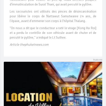
d'immatriculation de Surat Thani, qui avait percuté le pylône.
Les secouristes ont utilisés des pinces de désincarcération
pour libérer le corps de Nattawut Samutwaree 24 ans, de
l'épave, avant d'emmener son corps à l'hôpital Thalang.
"On nous a dit que le conducteur a raté le virage [Kong Ha Roi]
et a perdu le contrôle de son véhicule avant de chuter et de
percuté le pylône," a indiqué le Lt Suthee.
Article thephuketnews.com