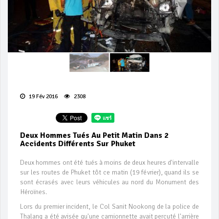
19 Fév 2016
2308
Deux Hommes Tués Au Petit Matin Dans 2
Accidents Différents Sur Phuket
Deux hommes ont été tués à moins de deux heures d'intervalle
sur les routes de Phuket tôt ce matin (19 février), quand ils se
sont écrasés avec leurs véhicules au nord du Monument des
Héroïnes.
Lors du premier incident, le Col Sanit Nookong de la police de
Thalang a été avisée qu'une camionnette avait percuté l'arrière